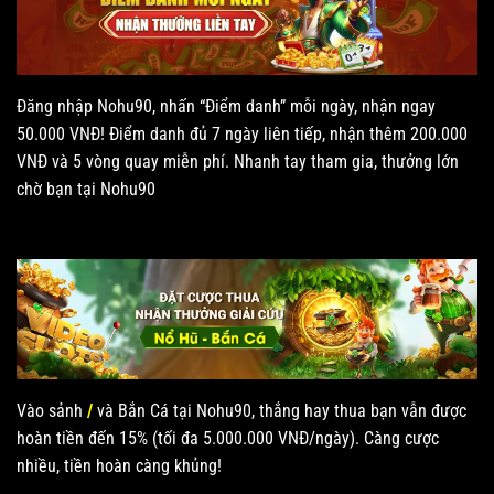
Đăng nhập Nohu90, nhấn “Điểm danh” mỗi ngày, nhận ngay
50.000 VNĐ! Điểm danh đủ 7 ngày liên tiếp, nhận thêm 200.000
VNĐ và 5 vòng quay miễn phí. Nhanh tay tham gia, thưởng lớn
chờ bạn tại Nohu90
Vào sảnh
/
và Bắn Cá tại Nohu90, thắng hay thua bạn vẫn được
hoàn tiền đến 15% (tối đa 5.000.000 VNĐ/ngày). Càng cược
nhiều, tiền hoàn càng khủng!