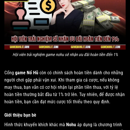
Hội viên trải nghiệm game nohu sẽ nhận ưu đãi hoàn tiền đến 1%
Cổng
game Nổ Hũ
còn có chính sách hoàn tiền dành cho những
người chơi gặp phải vận xui. Khi tham gia cá cược, nếu không
may thua, bạn vẫn có cơ hội nhận lại phần tiền thua, với tỷ lệ
hoàn tiền thường bắt đầu từ 1% trở lên. Tuy nhiên, để được nhận
hoàn tiền, bạn cần đạt mức cược tối thiểu theo quy định.
Giới thiệu bạn bè
Hình thức khuyến khích khác mà
Nohu
áp dụng là chương trình