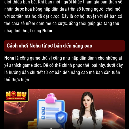
giới thiệu bạn bè. Khi bạn mời người khác tham gia bản thân sẽ
nhận được hoa hồng hấp dẫn dựa trên số lượng người chơi mới
với số tiền mà họ đã đặt cược. Đây là cơ hội tuyệt vời để bạn có
thể chia sẻ niềm đam mê cá cược, đồng thời giúp gia tăng thu
nhập linh hoạt cùng
Nohu
.
Cách chơi Nohu từ cơ bản đến nâng cao
Nohu
là cổng game thú vị cũng như hấp dẫn dành cho những ai
yêu thích game slot. Để có thể chinh phục thể loại này, dưới đây
là hướng dẫn chi tiết từ cơ bản đến nâng cao mà bạn cần tuân
thủ thực hiện: