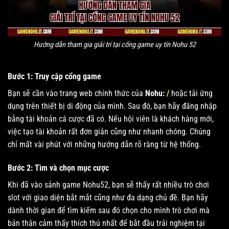
Hướng dẫn tham gia giải trí tại cổng game uy tín Nohu 52
Bước 1: Truy cập cổng game
Bạn sẽ cần vào trang web chính thức của
Nohu:
/
hoặc tải ứng
dụng trên thiết bị di động của mình. Sau đó, bạn hãy đăng nhập
bằng tài khoản cá cược đã có. Nếu hội viên là khách hàng mới,
việc tạo tài khoản rất đơn giản cũng như nhanh chóng. Chúng
chỉ mất vài phút với những hướng dẫn rõ ràng từ hệ thống.
Bước 2: Tìm và chọn mục cược
Khi đã vào sảnh game Nohu52, bạn sẽ thấy rất nhiều trò chơi
slot với giao diện bắt mắt cũng như đa dạng chủ đề. Bạn hãy
dành thời gian để tìm kiếm sau đó chọn cho mình trò chơi mà
bản thân cảm thấy thích thú nhất để bắt đầu trải nghiệm tại