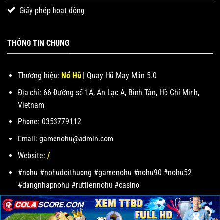
Giấy phép hoạt động
THÔNG TIN CHUNG
Thương hiệu:
Nổ Hũ
| Quay Hũ May Mắn 5.0
Địa chỉ: 66 Đường số 1A, An Lạc A, Bình Tân, Hồ Chí Minh,
Vietnam
Phone: 0353779112
Email:
gamenohu@admin.com
Website:
/
#nohu #nohudoithuong #gamenohu #nohu90 #nohu52
#dangnhapnohu #ruttiennohu #casino
×
×
×