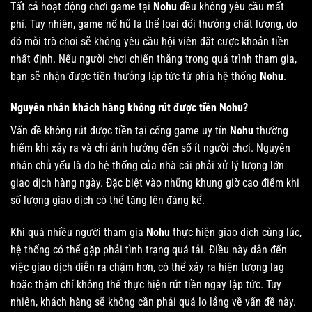
Tất cả hoạt động chơi game tại
Nohu
đều không yêu cầu mất
phí. Tuy nhiên, game nổ hũ là thể loại đổi thưởng chất lượng, do
đó mỗi trò chơi sẽ không yêu cầu hội viên đặt cược khoản tiền
nhất định. Nếu người chơi chiến thắng trong quá trình tham gia,
bạn sẽ nhận được tiền thưởng lập tức từ phía hệ thống
Nohu
.
Nguyên nhân khách hàng không rút được tiền Nohu?
Vấn đề không rút được tiền tại cổng game uy tín
Nohu
thường
hiếm khi xảy ra và chỉ ảnh hưởng đến số ít người chơi. Nguyên
nhân chủ yếu là do hệ thống của nhà cái phải xử lý lượng lớn
giao dịch hàng ngày. Đặc biệt vào những khung giờ cao điểm khi
số lượng giao dịch có thể tăng lên đáng kể.
Khi quá nhiều người tham gia
Nohu
thực hiện giao dịch cùng lúc,
hệ thống có thể gặp phải tình trạng quá tải. Điều này dẫn đến
việc giao dịch diễn ra chậm hơn, có thể xảy ra hiện tượng lag
hoặc thậm chí không thể thực hiện rút tiền ngay lập tức. Tuy
nhiên, khách hàng sẽ không cần phải quá lo lắng về vấn đề này.