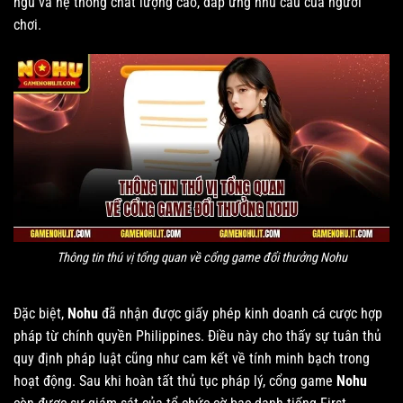
ngũ và hệ thống chất lượng cao, đáp ứng nhu cầu của người
chơi.
Thông tin thú vị tổng quan về cổng game đổi thưởng Nohu
Đặc biệt,
Nohu
đã nhận được giấy phép kinh doanh cá cược hợp
pháp từ chính quyền Philippines. Điều này cho thấy sự tuân thủ
quy định pháp luật cũng như cam kết về tính minh bạch trong
hoạt động. Sau khi hoàn tất thủ tục pháp lý, cổng game
Nohu