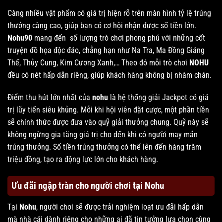
Càng nhiều vật phẩm có giá trị hiện rõ trên màn hình tỷ lệ trúng
thưởng càng cao, giúp bạn có cơ hội nhận được số tiền lớn.
Nohu90
mang đến số lượng trò chơi phong phú với những cốt
truyện đồ họa độc đáo, chẳng hạn như Na Tra, Ma Đồng Giáng
Thế, Thủy Cung, Kim Cương Xanh,… Theo đó mỗi trò chơi
NOHU
đều có nét hấp dẫn riêng, giúp khách hàng không bị nhàm chán.
Điểm thu hút lớn nhất của
nohu
là hệ thống giải Jackpot có giá
trị lũy tiến siêu khủng. Mỗi khi hội viên đặt cược, một phần tiền
sẽ chính thức được đưa vào quỹ giải thưởng chung. Quỹ này sẽ
không ngừng gia tăng giá trị cho đến khi có người may mắn
trúng thưởng. Số tiền trúng thưởng có thể lên đến hàng trăm
triệu đồng, tạo ra động lực lớn cho khách hàng.
Ưu đãi ngập tràn cho người chơi tại Nohu
Tại
Nohu
, người chơi sẽ được trải nghiệm loạt ưu đãi hấp dẫn
mà nhà cái dành riêng cho những ai đã tin tưởng lựa chọn cùng