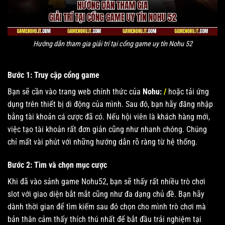
Hướng dẫn tham gia giải trí tại cổng game uy tín Nohu 52
Bước 1: Truy cập cổng game
Bạn sẽ cần vào trang web chính thức của
Nohu:
/
hoặc tải ứng
dụng trên thiết bị di động của mình. Sau đó, bạn hãy đăng nhập
bằng tài khoản cá cược đã có. Nếu hội viên là khách hàng mới,
việc tạo tài khoản rất đơn giản cũng như nhanh chóng. Chúng
chỉ mất vài phút với những hướng dẫn rõ ràng từ hệ thống.
Bước 2: Tìm và chọn mục cược
Khi đã vào sảnh game Nohu52, bạn sẽ thấy rất nhiều trò chơi
slot với giao diện bắt mắt cũng như đa dạng chủ đề. Bạn hãy
dành thời gian để tìm kiếm sau đó chọn cho mình trò chơi mà
bản thân cảm thấy thích thú nhất để bắt đầu trải nghiệm tại