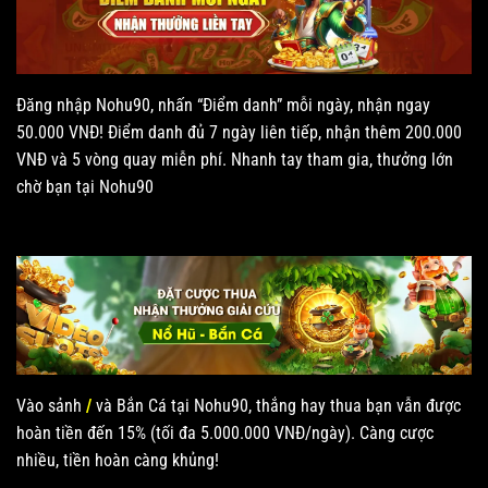
Đăng nhập Nohu90, nhấn “Điểm danh” mỗi ngày, nhận ngay
50.000 VNĐ! Điểm danh đủ 7 ngày liên tiếp, nhận thêm 200.000
VNĐ và 5 vòng quay miễn phí. Nhanh tay tham gia, thưởng lớn
chờ bạn tại Nohu90
Vào sảnh
/
và Bắn Cá tại Nohu90, thắng hay thua bạn vẫn được
hoàn tiền đến 15% (tối đa 5.000.000 VNĐ/ngày). Càng cược
nhiều, tiền hoàn càng khủng!