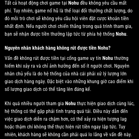
Tất cả hoạt động chơi game tại
Nohu
đều không yêu cầu mất
phí. Tuy nhiên, game nổ hũ là thể loại đổi thưởng chất lượng, do
đó mỗi trò chơi sẽ không yêu cầu hội viên đặt cược khoản tiền
nhất định. Nếu người chơi chiến thắng trong quá trình tham gia,
bạn sẽ nhận được tiền thưởng lập tức từ phía hệ thống
Nohu
.
Nguyên nhân khách hàng không rút được tiền Nohu?
Vấn đề không rút được tiền tại cổng game uy tín
Nohu
thường
hiếm khi xảy ra và chỉ ảnh hưởng đến số ít người chơi. Nguyên
nhân chủ yếu là do hệ thống của nhà cái phải xử lý lượng lớn
giao dịch hàng ngày. Đặc biệt vào những khung giờ cao điểm khi
số lượng giao dịch có thể tăng lên đáng kể.
Khi quá nhiều người tham gia
Nohu
thực hiện giao dịch cùng lúc,
hệ thống có thể gặp phải tình trạng quá tải. Điều này dẫn đến
việc giao dịch diễn ra chậm hơn, có thể xảy ra hiện tượng lag
hoặc thậm chí không thể thực hiện rút tiền ngay lập tức. Tuy
nhiên, khách hàng sẽ không cần phải quá lo lắng về vấn đề này.