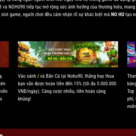
à NOHU90 tiếp tục mở rộng sức ảnh hưởng của thương hiệu, mang đến
y slot game, người chơi đều cảm nhận rõ sự khác biệt mà
NO HU
tạo n
y,
Vào sảnh
/
và Bắn Cá tại Nohu90, thắng hay thua
Tham
iên
bạn vẫn được hoàn tiền đến 15% (tối đa 5.000.000
bảng
miễn
VNĐ/ngày). Càng cược nhiều, tiền hoàn càng
Top 
ại
khủng!
phí,
miễn
n