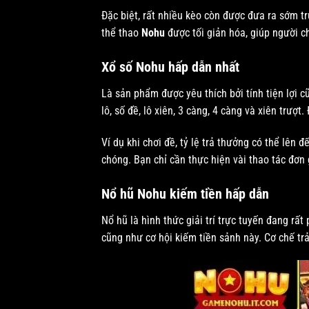
Đặc biệt, rất nhiều kèo còn được đưa ra sớm tr
thể thao
Nohu
được tối giản hóa, giúp người c
Xổ số Nohu hấp dẫn nhất
Là sản phẩm được yêu thích bởi tính tiện lợi
lô, số đề, lô xiên, 3 càng, 4 càng và xiên trượ
Ví dụ khi chơi đề, tỷ lệ trả thưởng có thể lên 
chóng. Bạn chỉ cần thực hiện vài thao tác đơn
Nổ hũ Nohu kiếm tiền hấp dẫn
Nổ hũ là hình thức giải trí trực tuyến đang rấ
cũng như cơ hội kiếm tiền sảnh này. Cơ chế t