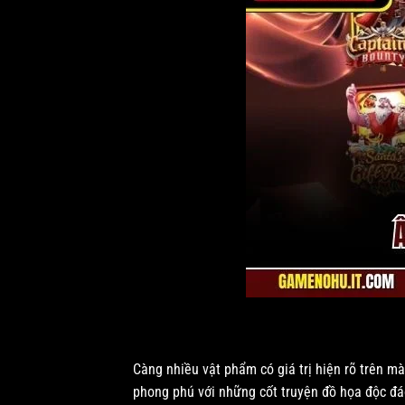
Càng nhiều vật phẩm có giá trị hiện rõ trên mà
phong phú với những cốt truyện đồ họa độc đ