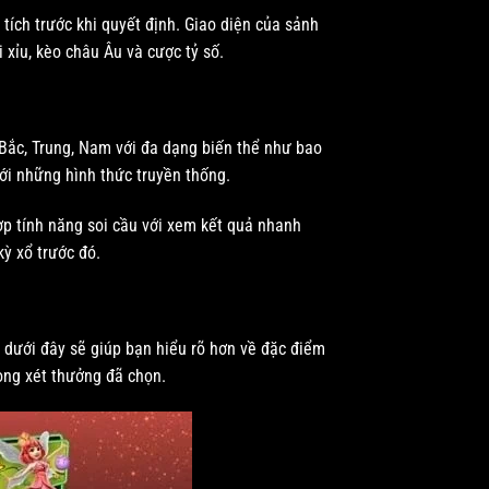
tích trước khi quyết định. Giao diện của sảnh
i xỉu, kèo châu Âu và cược tỷ số.
 Bắc, Trung, Nam với đa dạng biến thể như bao
 với những hình thức truyền thống.
ợp tính năng soi cầu với xem kết quả nhanh
ỳ xổ trước đó.
ết dưới đây sẽ giúp bạn hiểu rõ hơn về đặc điểm
dòng xét thưởng đã chọn.