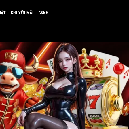
UẬT
KHUYẾN MÃI
CSKH