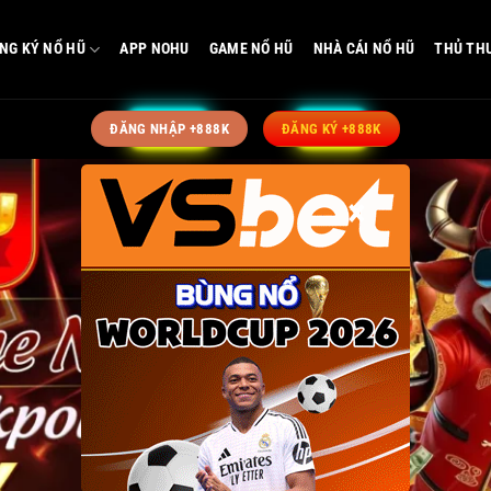
NG KÝ NỔ HŨ
APP NOHU
GAME NỔ HŨ
NHÀ CÁI NỔ HŨ
THỦ TH
ĐĂNG NHẬP +888K
ĐĂNG KÝ +888K
×