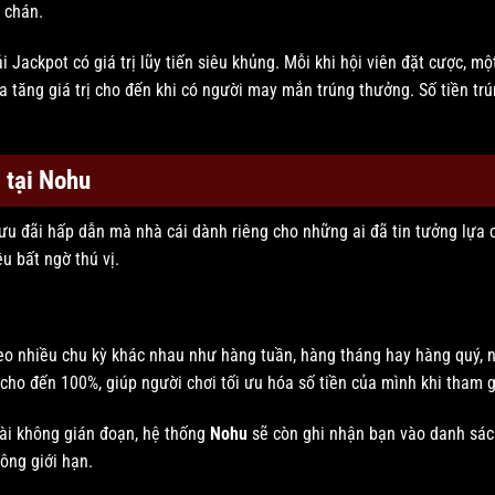
 chán.
i Jackpot có giá trị lũy tiến siêu khủng. Mỗi khi hội viên đặt cược, 
 tăng giá trị cho đến khi có người may mắn trúng thưởng. Số tiền trú
 tại Nohu
t ưu đãi hấp dẫn mà nhà cái dành riêng cho những ai đã tin tưởng lự
u bất ngờ thú vị.
o nhiều chu kỳ khác nhau như hàng tuần, hàng tháng hay hàng quý, n
cho đến 100%, giúp người chơi tối ưu hóa số tiền của mình khi tham g
dài không gián đoạn, hệ thống
Nohu
sẽ còn ghi nhận bạn vào danh sách
ông giới hạn.