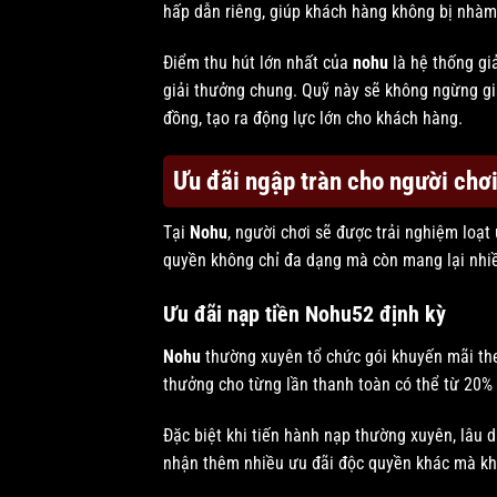
hấp dẫn riêng, giúp khách hàng không bị nhàm
Điểm thu hút lớn nhất của
nohu
là hệ thống giả
giải thưởng chung. Quỹ này sẽ không ngừng gia
đồng, tạo ra động lực lớn cho khách hàng.
Ưu đãi ngập tràn cho người chơi
Tại
Nohu
, người chơi sẽ được trải nghiệm loạ
quyền không chỉ đa dạng mà còn mang lại nhiề
Ưu đãi nạp tiền Nohu52 định kỳ
Nohu
thường xuyên tổ chức gói khuyến mãi the
thưởng cho từng lần thanh toàn có thể từ 20% 
Đặc biệt khi tiến hành nạp thường xuyên, lâu 
nhận thêm nhiều ưu đãi độc quyền khác mà kh