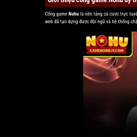
Cổng game
Nohu
là nền tảng cá cược trực tuyế
web đã tạo dựng được đội ngũ và hệ thống chấ