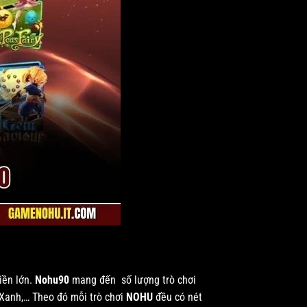
iền lớn.
Nohu90
mang đến số lượng trò chơi
Xanh,… Theo đó mỗi trò chơi
NOHU
đều có nét