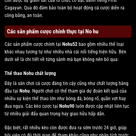
còn được sự giám sát của tổ chức cờ bạc danh tiếng First
Cagayan. Qua đó đảm bảo toàn bộ hoạt động cá cược diễn ra
công bằng, an toàn.
Các sản phẩm cược chính thực tại No hu
Các sản phẩm cược chính tại
Nohu52
bao gồm nhiều thể loại
khác nhau tương tự như nhiều nhà cái nổi tiếng hiện hữu. Bên
dưới sẽ là chi tiết về từng sảnh mà bạn không nên bỏ qua:
Thể thao Nohu chất lượng
Đây là sân chơi cá cược đáng tin cậy cũng như chất lượng hàng
đầu tại
Nohu
. Người chơi có thể tham gia dự đoán kết quả của
nhiều sự kiện thể thao lớn như bóng đá, bóng rổ, quần vợt hay
đua ngựa. Các kèo cược tại
Nohu90
luôn được cập nhật liên tục
từ nhiều giải đấu quan trọng hay giao hữu hấp dẫn.
Đặc biệt, rất nhiều kèo còn được đưa ra sớm trước 24 giờ, giúp
hội viên có đủ thời gian để tham khảo cũng như phân tích trước