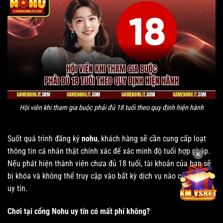
Hội viên khi tham gia buộc phải đủ 18 tuổi theo quy định hiện hành
Suốt quá trình đăng ký
nohu
, khách hàng sẽ cần cung cấp loạt
thông tin cá nhân thật chính xác để xác minh độ tuổi hợp pháp.
✕
Nếu phát hiện thành viên chưa đủ 18 tuổi, tài khoản của bạn sẽ
bị khóa và không thể truy cập vào bất kỳ dịch vụ nào của
Nohu
uy tín.
Chơi tại cổng Nohu uy tín có mất phí không?