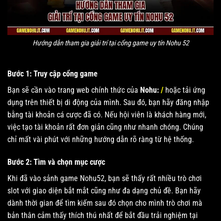
Hướng dẫn tham gia giải trí tại cổng game uy tín Nohu 52
Bước 1: Truy cập cổng game
Bạn sẽ cần vào trang web chính thức của
Nohu:
/
hoặc tải ứng
dụng trên thiết bị di động của mình. Sau đó, bạn hãy đăng nhập
bằng tài khoản cá cược đã có. Nếu hội viên là khách hàng mới,
việc tạo tài khoản rất đơn giản cũng như nhanh chóng. Chúng
chỉ mất vài phút với những hướng dẫn rõ ràng từ hệ thống.
Bước 2: Tìm và chọn mục cược
Khi đã vào sảnh game Nohu52, bạn sẽ thấy rất nhiều trò chơi
slot với giao diện bắt mắt cũng như đa dạng chủ đề. Bạn hãy
dành thời gian để tìm kiếm sau đó chọn cho mình trò chơi mà
bản thân cảm thấy thích thú nhất để bắt đầu trải nghiệm tại