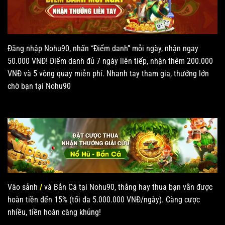
Đăng nhập Nohu90, nhấn “Điểm danh” mỗi ngày, nhận ngay
50.000 VNĐ! Điểm danh đủ 7 ngày liên tiếp, nhận thêm 200.000
VNĐ và 5 vòng quay miễn phí. Nhanh tay tham gia, thưởng lớn
chờ bạn tại Nohu90
Vào sảnh
/
và Bắn Cá tại Nohu90, thắng hay thua bạn vẫn được
hoàn tiền đến 15% (tối đa 5.000.000 VNĐ/ngày). Càng cược
nhiều, tiền hoàn càng khủng!