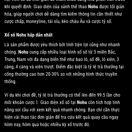
khi quyết định. Giao diện của sảnh thể thao
Nohu
được tối giản
hóa, giúp người chơi dễ dàng tìm kiếm thông tin cần thiết như
cược chấp, moneyline, tài xỉu, kèo châu Âu và cược tỷ số.
Xổ số Nohu hấp dẫn nhất
Là sản phẩm được yêu thích bởi tính tiện lợi cũng như nhanh
chóng.
Nohu
cung cấp nhiều loại hình xổ số từ 3 miền Bắc,
Trung, Nam với đa dạng biến thể như bao lô, số đề, lô xiên, 3
càng, 4 càng và xiên trượt. Điểm đặc biệt là tỷ lệ trả thưởng tại
cổng thường cao hơn 20-30% so với những hình thức truyền
thống.
Ví dụ khi chơi đề, tỷ lệ trả thưởng có thể lên đến 99.5 lần cho
mỗi khoản cược 1. Giao diện xổ số tại
Nohu
còn tích hợp tính
năng soi cầu với xem kết quả nhanh chóng. Bạn chỉ cần thực
hiện vài thao tác đơn giản để tra cứu kết quả quay cầu ngay
hôm nay, hôm qua hoặc nhiều kỳ xổ trước đó.