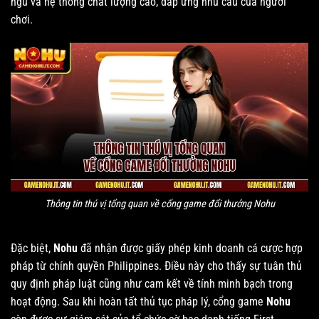
ngũ và hệ thống chất lượng cao, đáp ứng nhu cầu của người
chơi.
Thông tin thú vị tổng quan về cổng game đổi thưởng Nohu
Đặc biệt,
Nohu
đã nhận được giấy phép kinh doanh cá cược hợp
pháp từ chính quyền Philippines. Điều này cho thấy sự tuân thủ
quy định pháp luật cũng như cam kết về tính minh bạch trong
hoạt động. Sau khi hoàn tất thủ tục pháp lý, cổng game
Nohu