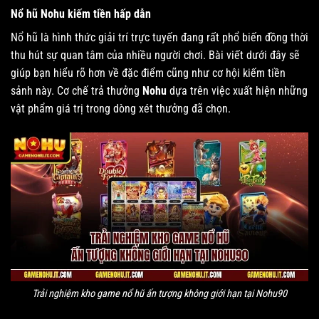
Nổ hũ Nohu kiếm tiền hấp dẫn
Nổ hũ là hình thức giải trí trực tuyến đang rất phổ biến đồng thời
thu hút sự quan tâm của nhiều người chơi. Bài viết dưới đây sẽ
giúp bạn hiểu rõ hơn về đặc điểm cũng như cơ hội kiếm tiền
sảnh này. Cơ chế trả thưởng
Nohu
dựa trên việc xuất hiện những
vật phẩm giá trị trong dòng xét thưởng đã chọn.
Trải nghiệm kho game nổ hũ ấn tượng không giới hạn tại Nohu90