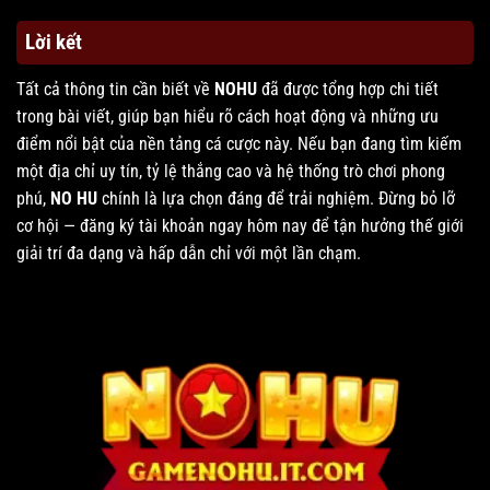
Lời kết
Tất cả thông tin cần biết về
NOHU
đã được tổng hợp chi tiết
trong bài viết, giúp bạn hiểu rõ cách hoạt động và những ưu
điểm nổi bật của nền tảng cá cược này. Nếu bạn đang tìm kiếm
một địa chỉ uy tín, tỷ lệ thắng cao và hệ thống trò chơi phong
phú,
NO HU
chính là lựa chọn đáng để trải nghiệm. Đừng bỏ lỡ
cơ hội — đăng ký tài khoản ngay hôm nay để tận hưởng thế giới
giải trí đa dạng và hấp dẫn chỉ với một lần chạm.