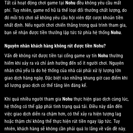
Tất cả hoạt động chơi game tại
Nohu
đều không yêu cầu mất
phí. Tuy nhiên, game nổ hũ là thể loại đổi thưởng chất lượng, do
đó mỗi trò chơi sẽ không yêu cầu hội viên đặt cược khoản tiền
nhất định. Nếu người chơi chiến thắng trong quá trình tham gia,
bạn sẽ nhận được tiền thưởng lập tức từ phía hệ thống
Nohu
.
Nguyên nhân khách hàng không rút được tiền Nohu?
Vấn đề không rút được tiền tại cổng game uy tín
Nohu
thường
hiếm khi xảy ra và chỉ ảnh hưởng đến số ít người chơi. Nguyên
nhân chủ yếu là do hệ thống của nhà cái phải xử lý lượng lớn
giao dịch hàng ngày. Đặc biệt vào những khung giờ cao điểm khi
số lượng giao dịch có thể tăng lên đáng kể.
Khi quá nhiều người tham gia
Nohu
thực hiện giao dịch cùng lúc,
hệ thống có thể gặp phải tình trạng quá tải. Điều này dẫn đến
việc giao dịch diễn ra chậm hơn, có thể xảy ra hiện tượng lag
hoặc thậm chí không thể thực hiện rút tiền ngay lập tức. Tuy
nhiên, khách hàng sẽ không cần phải quá lo lắng về vấn đề này.