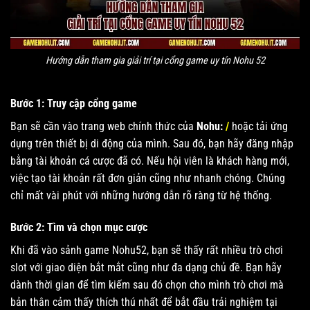
Hướng dẫn tham gia giải trí tại cổng game uy tín Nohu 52
Bước 1: Truy cập cổng game
Bạn sẽ cần vào trang web chính thức của
Nohu:
/
hoặc tải ứng
dụng trên thiết bị di động của mình. Sau đó, bạn hãy đăng nhập
bằng tài khoản cá cược đã có. Nếu hội viên là khách hàng mới,
việc tạo tài khoản rất đơn giản cũng như nhanh chóng. Chúng
chỉ mất vài phút với những hướng dẫn rõ ràng từ hệ thống.
Bước 2: Tìm và chọn mục cược
Khi đã vào sảnh game Nohu52, bạn sẽ thấy rất nhiều trò chơi
slot với giao diện bắt mắt cũng như đa dạng chủ đề. Bạn hãy
dành thời gian để tìm kiếm sau đó chọn cho mình trò chơi mà
bản thân cảm thấy thích thú nhất để bắt đầu trải nghiệm tại