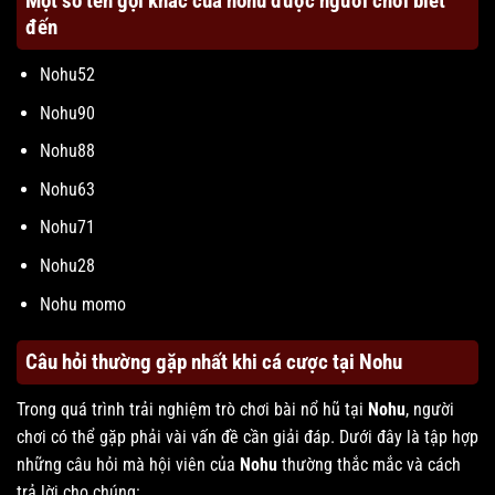
Một số tên gọi khác của nohu được người chơi biết
đến
Nohu52
Nohu90
Nohu88
Nohu63
Nohu71
Nohu28
Nohu momo
Câu hỏi thường gặp nhất khi cá cược tại Nohu
Trong quá trình trải nghiệm trò chơi bài nổ hũ tại
Nohu
, người
chơi có thể gặp phải vài vấn đề cần giải đáp. Dưới đây là tập hợp
những câu hỏi mà hội viên của
Nohu
thường thắc mắc và cách
trả lời cho chúng: