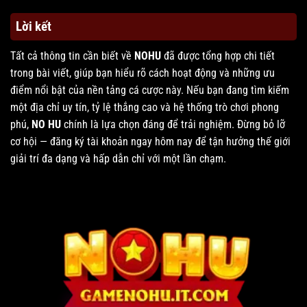
Lời kết
Tất cả thông tin cần biết về
NOHU
đã được tổng hợp chi tiết
trong bài viết, giúp bạn hiểu rõ cách hoạt động và những ưu
điểm nổi bật của nền tảng cá cược này. Nếu bạn đang tìm kiếm
một địa chỉ uy tín, tỷ lệ thắng cao và hệ thống trò chơi phong
phú,
NO HU
chính là lựa chọn đáng để trải nghiệm. Đừng bỏ lỡ
cơ hội — đăng ký tài khoản ngay hôm nay để tận hưởng thế giới
giải trí đa dạng và hấp dẫn chỉ với một lần chạm.