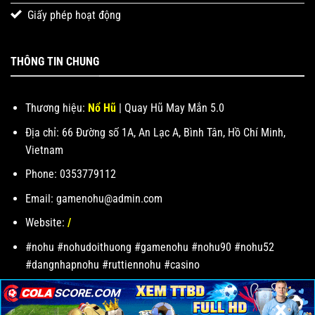
Giấy phép hoạt động
THÔNG TIN CHUNG
Thương hiệu:
Nổ Hũ
| Quay Hũ May Mắn 5.0
Địa chỉ: 66 Đường số 1A, An Lạc A, Bình Tân, Hồ Chí Minh,
Vietnam
Phone: 0353779112
Email:
gamenohu@admin.com
Website:
/
#nohu #nohudoithuong #gamenohu #nohu90 #nohu52
#dangnhapnohu #ruttiennohu #casino
×
×
×