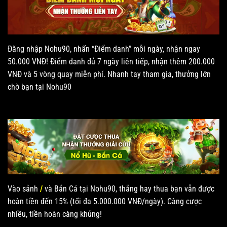
Đăng nhập Nohu90, nhấn “Điểm danh” mỗi ngày, nhận ngay
50.000 VNĐ! Điểm danh đủ 7 ngày liên tiếp, nhận thêm 200.000
VNĐ và 5 vòng quay miễn phí. Nhanh tay tham gia, thưởng lớn
chờ bạn tại Nohu90
Vào sảnh
/
và Bắn Cá tại Nohu90, thắng hay thua bạn vẫn được
hoàn tiền đến 15% (tối đa 5.000.000 VNĐ/ngày). Càng cược
nhiều, tiền hoàn càng khủng!