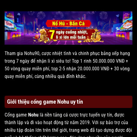
Tham gia Nohu90, cược nhiệt tình và chinh phục bảng xếp hạng
trong 7 ngày để nhận lì xì siêu to! Top 1 rinh 50.000.000 VNĐ +
50 vòng quay miễn phí, top 2-5 nhận 20.000.000 VNĐ + 30 vòng
quay miễn phí, cùng nhiều quà đỉnh khác.
Giới thiệu cổng game Nohu uy tín
Cổng game
Nohu
là nền tảng cá cược trực tuyến uy tín, được
thành lập và đi vào hoạt động từ năm 2019. Với sự bảo trợ của
nhiều tập đoàn lớn trên thế giới, trang web đã tạo dựng được đội