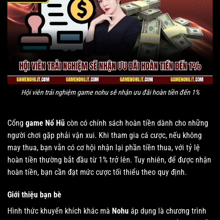
Hội viên trải nghiệm game nohu sẽ nhận ưu đãi hoàn tiền đến 1%
Cổng
game Nổ Hũ
còn có chính sách hoàn tiền dành cho những
người chơi gặp phải vận xui. Khi tham gia cá cược, nếu không
may thua, bạn vẫn có cơ hội nhận lại phần tiền thua, với tỷ lệ
hoàn tiền thường bắt đầu từ 1% trở lên. Tuy nhiên, để được nhận
hoàn tiền, bạn cần đạt mức cược tối thiểu theo quy định.
Giới thiệu bạn bè
Hình thức khuyến khích khác mà
Nohu
áp dụng là chương trình