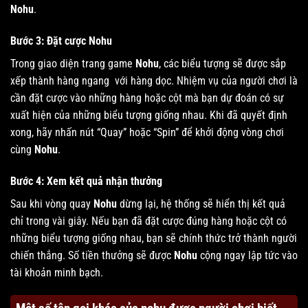
Nohu
.
Bước 3: Đặt cược Nohu
Trong giao diện trang game
Nohu
, các biểu tượng sẽ được sắp
xếp thành hàng ngang với hàng dọc. Nhiệm vụ của người chơi là
cần đặt cược vào những hàng hoặc cột mà bạn dự đoán có sự
xuất hiện của những biểu tượng giống nhau. Khi đã quyết định
xong, hãy nhấn nút “Quay” hoặc “Spin” để khởi động vòng chơi
cùng
Nohu
.
Bước 4: Xem kết quả nhận thưởng
Sau khi vòng quay
Nohu
dừng lại, hệ thống sẽ hiển thị kết quả
chỉ trong vài giây. Nếu bạn đã đặt cược đúng hàng hoặc cột có
những biểu tượng giống nhau, bạn sẽ chính thức trở thành người
chiến thắng. Số tiền thưởng sẽ được
Nohu
cộng ngay lập tức vào
tài khoản minh bạch.