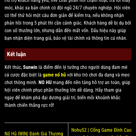
Hỗ trợ khách hàng yếu, live chat phản hồi chậm hoặc trả lời máy
móc, khác xa bản chính có đội ngũ 24/7 chuyên nghiệp. Hội viên
có thể thử hỏi một câu đơn giản để kiểm tra, nếu không nhận
phản hồi trong 5 phút thì cần cảnh giác. Khách hàng dễ bị dụ bởi
con số thưởng lớn, nhưng dẫn đến mất vốn. Dấu hiệu này giúp
bạn nhận diện trang giả, bảo vệ tài chính và thông tin cá nhân.
Kết luận
Kết thúc,
Sunwin
là điểm đến lý tưởng cho người dùng đam mê
cá cược đặc biệt là
game nổ hũ
với kho trò chơi đa dạng và mẹo
chơi thông minh.
NO HU
mang đến nền tảng hỗ trợ an toàn, giúp
hội viên chinh phục phần thưởng lớn dễ dàng. Hãy tham gia
ngay để khám phá đại dương giải trí, biến mỗi khoảnh khắc
thành chiến thắng rực rỡ!
Nohu52 | Cổng Game Đỉnh Cao
Nổ Hũ IWIN| Đánh Giá Thương