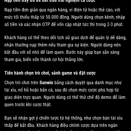
Nạp tiền đầy đủ để bắt đầu trải nghiệm cá cược
Nạp tiền đơn giản qua ngân hàng, ví điện tử hoặc thẻ cào, với
mức tối thiểu thấp từ 50.000 đồng. Người dùng chọn kênh, nhập
số tiền và xác nhận OTP để vốn cập nhật tức thì trong 2-3 phút.
Khách hàng có thể theo dõi lịch sử giao dịch để quản lý dễ dàng,
nhận thưởng nạp thêm nếu tham gia sự kiện. Người dùng nên
bắt đầu với số nhỏ để làm quen. Bước này giúp bạn sẵn sàng
tham gia, biến vốn thành cơ hội thắng lớn.
Tiến hành chọn trò chơi, sảnh game và đặt cược
Chọn trò chơi trên
Sunwin
bằng cách duyệt qua danh mục như
tài xỉu, nổ hũ hoặc bắn cá, sau đó chọn mức cược phù hợp từ
giao diện trực quan. Người dùng có thể thử chế độ demo để làm
quen trước khi cược thật.
Bạn sẽ nhận gợi ý chiến lược từ hệ thống, như chọn bàn tài xỉu
thấp để bắt đầu. Khách hàng điều chỉnh cược dựa trên ngân