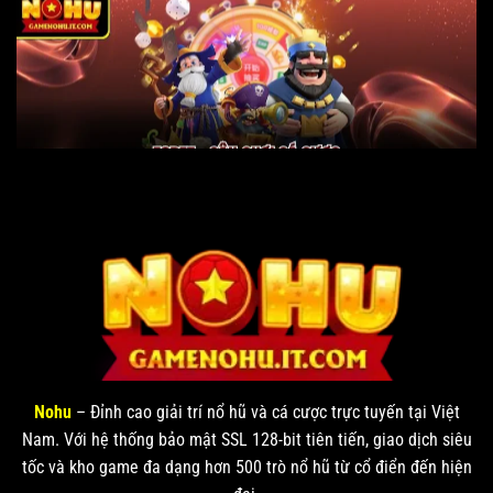
F8BET – Sân Chơi Cá Cược Uy Tín Bậc Nhất Tại Châu Á 2025
Tháng mười một 20, 2025
Nohu
– Đỉnh cao giải trí nổ hũ và cá cược trực tuyến tại Việt
Nam. Với hệ thống bảo mật SSL 128-bit tiên tiến, giao dịch siêu
tốc và kho game đa dạng hơn 500 trò nổ hũ từ cổ điển đến hiện