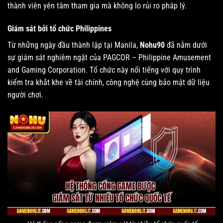
thành viên yên tâm tham gia mà không lo rủi ro pháp lý.
Giám sát bởi tổ chức Philippines
Từ những ngày đầu thành lập tại Manila,
Nohu90
đã nằm dưới
sự giám sát nghiêm ngặt của PAGCOR – Philippine Amusement
and Gaming Corporation. Tổ chức này nổi tiếng với quy trình
kiểm tra khắt khe về tài chính, công nghệ cùng bảo mật dữ liệu
người chơi.