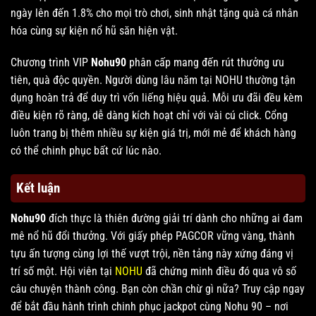
ngày lên đến 1.8% cho mọi trò chơi, sinh nhật tặng quà cá nhân
hóa cùng sự kiện nổ hũ săn hiện vật.
Chương trình VIP
Nohu90
phân cấp mang đến rút thưởng ưu
tiên, quà độc quyền. Người dùng lâu năm tại NOHU thường tận
dụng hoàn trả để duy trì vốn liếng hiệu quả. Mỗi ưu đãi đều kèm
điều kiện rõ ràng, dễ dàng kích hoạt chỉ với vài cú click. Cổng
luôn trang bị thêm nhiều sự kiện giá trị, mới mẻ để khách hàng
có thể chinh phục bất cứ lúc nào.
Kết luận
Nohu90
đích thực là thiên đường giải trí dành cho những ai đam
mê nổ hũ đổi thưởng. Với giấy phép PAGCOR vững vàng, thành
tựu ấn tượng cùng lợi thế vượt trội, nền tảng này xứng đáng vị
trí số một. Hội viên tại
NOHU
đã chứng minh điều đó qua vô số
câu chuyện thành công. Bạn còn chần chừ gì nữa? Truy cập ngay
để bắt đầu hành trình chinh phục jackpot cùng Nohu 90 – nơi