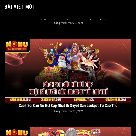
BÀI VIẾT MỚI
Game Nổ Hũ Tặng Code – Bí Quyết Săn Thưởng Khủng Tại NOHU
Tháng mười một 20, 2025
Cách Soi Cầu Nổ Hũ| Cập Nhật Bí Quyết Săn Jackpot Từ Cao Thủ
Tháng mười một 20, 2025