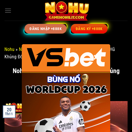
Bỏ
qua
nội
dung
ĐĂNG NHẬP +888K
ĐĂNG KÝ +888K
Nohu
»
Nhà cái nổ hũ
»
Nohu90 | Cổng Game Slot – Nổ Hũ
×
Khủng Đổi Đời Ngay Năm 2025
Nohu90 | Cổng Game Slot – Nổ Hũ Khủng
Đổi Đời Ngay Năm 2025
20
Th11