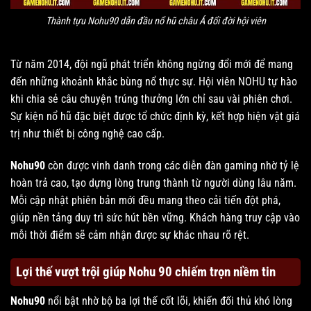
Thành tựu Nohu90 dẫn đầu nổ hũ châu Á đổi đời hội viên
Từ năm 2014, đội ngũ phát triển không ngừng đổi mới để mang
đến những khoảnh khắc bùng nổ thực sự. Hội viên NOHU tự hào
khi chia sẻ câu chuyện trúng thưởng lớn chỉ sau vài phiên chơi.
Sự kiện nổ hũ đặc biệt được tổ chức định kỳ, kết hợp hiện vật giá
trị như thiết bị công nghệ cao cấp.
Nohu90
còn được vinh danh trong các diễn đàn gaming nhờ tỷ lệ
hoàn trả cao, tạo dựng lòng trung thành từ người dùng lâu năm.
Mỗi cập nhật phiên bản mới đều mang theo cải tiến đột phá,
giúp nền tảng duy trì sức hút bền vững. Khách hàng truy cập vào
mỗi thời điểm sẽ cảm nhận được sự khác nhau rõ rệt.
Lợi thế vượt trội giúp Nohu 90 chiếm trọn niềm tin
Nohu90
nổi bật nhờ bộ ba lợi thế cốt lõi, khiến đối thủ khó lòng