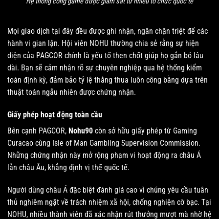
Hệ thống cổng game được giám sát từ nhiều tổ chức quốc tế
Mọi giao dịch tại đây đều được ghi nhận, ngăn chặn triệt để các
hành vi gian lận. Hội viên NOHU thường chia sẻ rằng sự hiện
diện của PAGCOR chính là yếu tố then chốt giúp họ gắn bó lâu
dài. Bạn sẽ cảm nhận rõ sự chuyên nghiệp qua hệ thống kiểm
toán định kỳ, đảm bảo tỷ lệ thắng thua luôn công bằng dựa trên
thuật toán ngẫu nhiên được chứng nhận.
Giấy phép hoạt động toàn cầu
Bên cạnh PAGCOR,
Nohu90
còn sở hữu giấy phép từ Gaming
Curacao cùng Isle of Man Gambling Supervision Commission.
Những chứng nhận này mở rộng phạm vi hoạt động ra châu Á
lẫn châu Âu, khẳng định vị thế quốc tế.
Người dùng châu Á đặc biệt đánh giá cao vì chúng yêu cầu tuân
thủ nghiêm ngặt về trách nhiệm xã hội, chống nghiện cờ bạc. Tại
NOHU, nhiều thành viên đã xác nhận rút thưởng mượt mà nhờ hệ