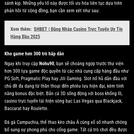
sánh kịp. Những yếu tố này được tối ưu hóa liên tục dựa trên
phản hồi từ cộng đồng, bạn cần xem xét như sau:
Xem thêm:
SHBET | Đăng Nhập Casino Trực Tuyến Uy Tín
Hàng Đầu 2025
Kho game hơn 300 trò hấp dẫn
Ngay khi truy cập
Nohu90
, bạn sẽ choáng ngợp trước thư viện
hơn 300 tựa game độc quyền từ các nhà cung cấp hàng đầu như
PG Soft, Pragmatic Play hay Jili Gaming. Slot nổ hũ dẫn đầu với
chủ đề đa dạng từ thần thoại đến phiêu lưu hiện đại, kèm tính
năng bonus đặc biệt. Bắn cá 3D sống động với boss khổng lồ,
casino trực tuyến tái hiện sòng bạc Las Vegas qua Blackjack,
Baccarat hay Roulette.
Đá gà Campuchia, thể thao kèo châu Á cùng xổ số nhanh chóng
bổ sung sự phong phú cho cổng game. Tất cả trò chơi đều được