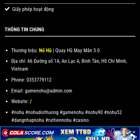
Giấy phép hoạt động
THÔNG TIN CHUNG
Thương hiệu:
Nổ Hũ
| Quay Hũ May Mắn 5.0
Địa chỉ: 66 Đường số 1A, An Lạc A, Bình Tân, Hồ Chí Minh,
Vietnam
Phone: 0353779112
Email:
gamenohu@admin.com
Website:
/
#nohu #nohudoithuong #gamenohu #nohu90 #nohu52
#dangnhapnohu #ruttiennohu #casino