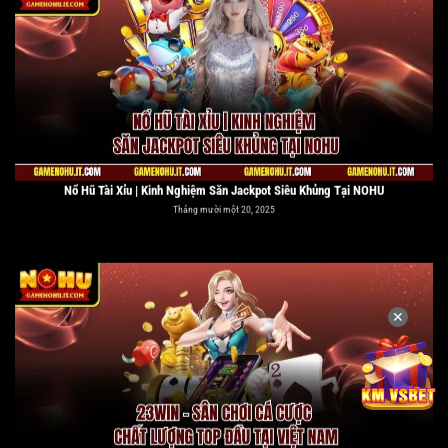
Nổ Hũ Tài Xỉu | Kinh Nghiệm Săn Jackpot Siêu Khủng Tại NOHU
Tháng mười một 20, 2025
✕