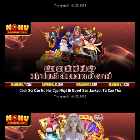
Cách Soi Cầu Nổ Hũ| Cập Nhật Bí Quyết Săn Jackpot Từ Cao Thủ
Tháng mười một 20, 2025