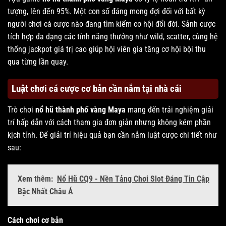
tượng, lên đến 95%. Một con số đáng mong đợi đối với bất kỳ
người chơi cá cược nào đang tìm kiếm cơ hội đổi đời. Sảnh cược
tích hợp đa dạng các tính năng thưởng như wild, scatter, cùng hệ
thống jackpot giá trị cao giúp hội viên gia tăng cơ hội bội thu
qua từng lần quay.
Luật chơi cá cược cơ bản cần nắm tại nhà cái
Trò chơi
nổ hũ thành phố vàng Maya
mang đến trải nghiệm giải
trí hấp dẫn với cách tham gia đơn giản nhưng không kém phần
kịch tính. Để giải trí hiệu quả bạn cần nắm luật cược chi tiết như
sau:
Xem thêm:
Nổ Hũ CQ9 - Nền Tảng Chơi Slot Đáng Tin Cập
Bậc Nhất Châu Á
Cách chơi cơ bản