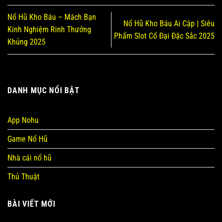
Nổ Hũ Kho Báu – Mách Bạn
Nổ Hũ Kho Báu Ai Cập | Siêu
Kinh Nghiệm Rinh Thưởng
Phẩm Slot Cổ Đại Đặc Sắc 2025
Khủng 2025
DANH MỤC NỔI BẬT
App Nohu
Game Nổ Hũ
Nhà cái nổ hũ
Thủ Thuật
BÀI VIẾT MỚI
Game Nổ Hũ Tặng Code – Bí Quyết Săn Thưởng Khủng Tại NOHU
Tháng mười một 20, 2025