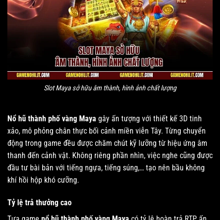
Slot Maya sở hữu âm thành, hình ảnh chất lượng
Nổ hũ thành phố vàng Maya
gây ấn tượng với thiết kế 3D tinh
xảo, mô phỏng chân thực bối cảnh miền viễn Tây. Từng chuyển
động trong game đều được chăm chút kỹ lưỡng từ hiệu ứng âm
thanh đến cảnh vật. Không riêng phần nhìn, việc nghe cũng được
đầu tư bài bản với tiếng ngựa, tiếng súng,… tạo nên bầu không
khí hồi hộp khó cưỡng.
Tỷ lệ trả thưởng cao
Tựa game
nổ hũ thành phố vàng Maya
có tỷ lệ hoàn trả RTP ấn