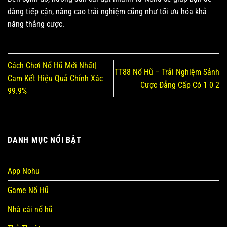
dàng tiếp cận, nâng cao trải nghiệm cũng như tối ưu hóa khả
năng thắng cược.
Cách Chơi Nổ Hũ Mới Nhất|
TT88 Nổ Hũ – Trải Nghiệm Sảnh
Cam Kết Hiệu Quả Chính Xác
Cược Đẳng Cấp Có 1 0 2
99.9%
DANH MỤC NỔI BẬT
App Nohu
Game Nổ Hũ
Nhà cái nổ hũ