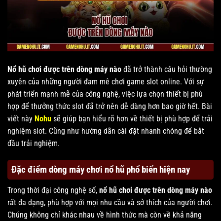
Nổ hũ chơi được trên dòng máy nào
đã trở thành câu hỏi thường
xuyên của những người đam mê chơi game slot online. Với sự
phát triển mạnh mẽ của công nghệ, việc lựa chọn thiết bị phù
hợp để thưởng thức slot đã trở nên dễ dàng hơn bao giờ hết. Bài
viết này
Nohu
sẽ giúp bạn hiểu rõ hơn về thiết bị phù hợp để trải
nghiệm slot. Cũng như hướng dẫn cài đặt nhanh chóng để bắt
đầu trải nghiệm.
Đặc điểm dòng máy chơi nổ hũ phổ biến hiện nay
Trong thời đại công nghệ số,
nổ hũ chơi được trên dòng máy nào
rất đa dạng, phù hợp với mọi nhu cầu và sở thích của người chơi.
Chúng không chỉ khác nhau về hình thức mà còn về khả năng