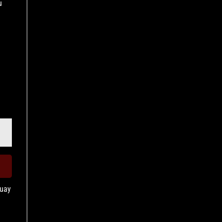
u
quay