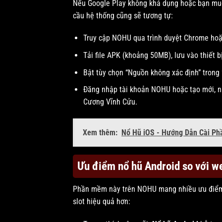
Nếu Google Play không khả dụng hoặc bạn muốn
cầu hệ thống cũng sẽ tương tự:
Truy cập NOHU qua trình duyệt Chrome hoặc F
Tải file APK (khoảng 50MB), lưu vào thiết bị
Bật tùy chọn “Nguồn không xác định” trong “
Đăng nhập tài khoản NOHU hoặc tạo mới, n
Cương Vĩnh Cửu.
Xem thêm:
Nổ Hũ iOS - Hướng Dẫn Cài Ph
Ưu điểm nổ hũ Android so với w
Phần mềm này trên NOHU mang nhiều ưu điểm v
slot hiệu quả hơn: