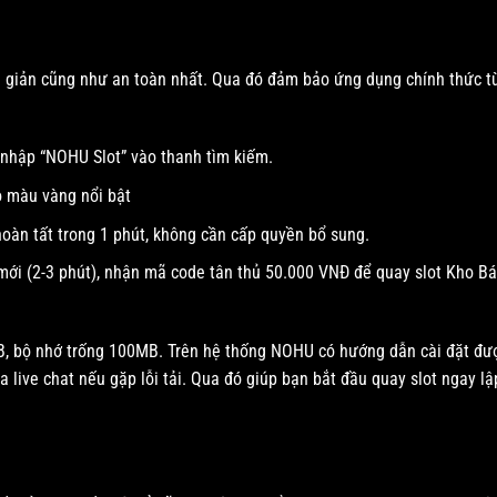
 giản cũng như an toàn nhất. Qua đó đảm bảo ứng dụng chính thức t
, nhập “NOHU Slot” vào thanh tìm kiếm.
 màu vàng nổi bật
oàn tất trong 1 phút, không cần cấp quyền bổ sung.
ới (2-3 phút), nhận mã code tân thủ 50.000 VNĐ để quay slot Kho B
GB, bộ nhớ trống 100MB. Trên hệ thống NOHU có hướng dẫn cài đặt đư
 live chat nếu gặp lỗi tải. Qua đó giúp bạn bắt đầu quay slot ngay lậ