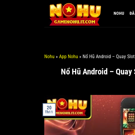
Bỏ
qua
NOHU
ĐĂ
nội
dung
Nohu
»
App Nohu
»
Nổ Hũ Android – Quay Slot
Nổ Hũ Android – Quay 
20
Th11