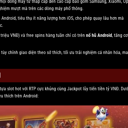
 mọi dòng máy từ thấp cấp đến cao cấp bao gồm Samsung, Xiaomi, Op
nghiệm mượt mà trên các dòng máy phổ thông.
 Android, tiêu thụ ít năng lượng hơn iOS, cho phép quay lâu hơn mà
c.
triệu VNĐ) và free spins hàng tuần chỉ có trên
nổ hũ Android
, tăng cơ
, tùy chỉnh giao diện theo sở thích, tối ưu trải nghiệm cá nhân hóa, m
d
a slot hot với RTP cực khủng cùng Jackpot lũy tiến tiền tỷ VNĐ. Dướ
u thích trên Android: