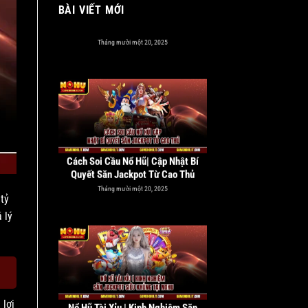
BÀI VIẾT MỚI
Săn Thưởng Khủng Tại NOHU
Tháng mười một 20, 2025
Cách Soi Cầu Nổ Hũ| Cập Nhật Bí
Quyết Săn Jackpot Từ Cao Thủ
Tháng mười một 20, 2025
tỷ
 lý
Nổ Hũ Tài Xỉu | Kinh Nghiệm Săn
 lợi
Jackpot Siêu Khủng Tại NOHU