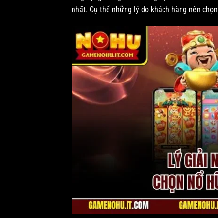
nhất. Cụ thể những lý do khách hàng nên chọn