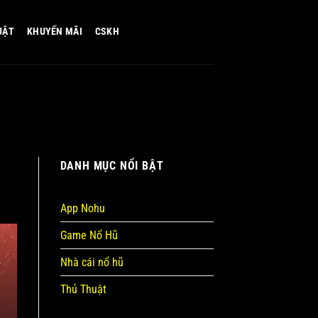
UẬT
KHUYẾN MÃI
CSKH
DANH MỤC NỔI BẬT
App Nohu
Game Nổ Hũ
Nhà cái nổ hũ
Thủ Thuật
Game Nổ Hũ Tặng Code – Bí Quyết