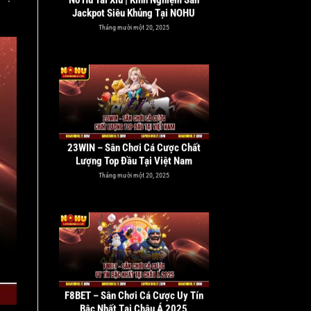
Tháng mười một 20, 2025
23WIN – Sân Chơi Cá Cược Chất
Lượng Top Đầu Tại Việt Nam
Tháng mười một 20, 2025
F8BET – Sân Chơi Cá Cược Uy Tín
Bậc Nhất Tại Châu Á 2025
Tháng mười một 20, 2025