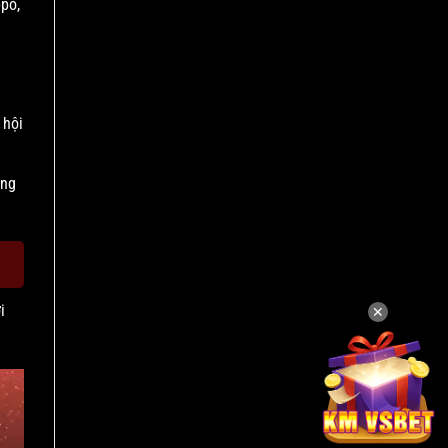
po,
 hội
ang
i
✕