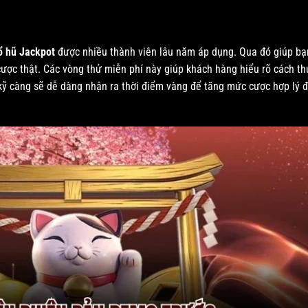
ổ hũ Jackpot
được nhiều thành viên lâu năm áp dụng. Qua đó giúp bạ
cược thật. Các vòng thử miễn phí này giúp khách hàng hiểu rõ cách th
kỹ càng sẽ dễ dàng nhận ra thời điểm vàng để tăng mức cược hợp lý 