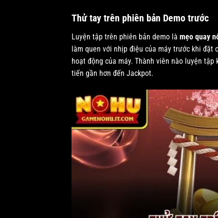
Thử tay trên phiên bản Demo trước
Luyện tập trên phiên bản demo là
mẹo quay n
làm quen với nhịp điệu của máy trước khi đặt 
hoạt động của máy. Thành viên nào luyện tập 
tiến gần hơn đến Jackpot.