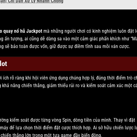
hặn| Chỉ Dẫn Xử Lý Nhanh Chóng
o quay nổ hũ Jackpot
mà những người chơi có kinh nghiệm luôn đặt 
ởng ấn tượng, ai cũng dễ dàng sa vào một cảm giác phấn khích như “M
ng sẽ bảo toàn được vốn, giữ được sự điềm tĩnh sau mỗi ván cược.
lot
i ích rõ ràng khi hội viên ứng dụng chúng hợp lý, đúng thời điểm trò c
ng khả năng chiến thắng, giảm thiểu rủi ro và kiểm soát cảm xúc một c
ờng kiểm soát được từng vòng Spin, dòng tiền của mình. Thay vì đặt
 máy để lựa chọn thời điểm đặt cược thích hợp. Ai sở hữu chiến lược 
h chiến thắng lớn trong một tựa game đầy biến động.