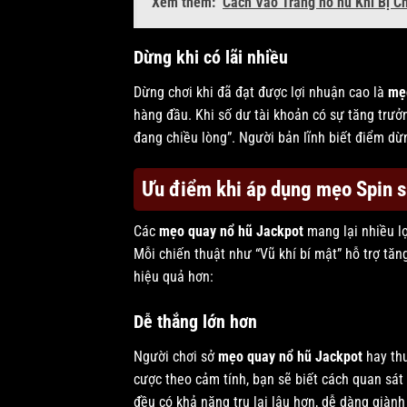
Xem thêm:
Cách Vào Trang nổ hũ Khi Bị C
Dừng khi có lãi nhiều
Dừng chơi khi đã đạt được lợi nhuận cao là
mẹ
hàng đầu. Khi số dư tài khoản có sự tăng trư
đang chiều lòng”. Người bản lĩnh biết điểm dừ
Ưu điểm khi áp dụng mẹo Spin s
Các
mẹo quay nổ hũ Jackpot
mang lại nhiều lợ
Mỗi chiến thuật như “Vũ khí bí mật” hỗ trợ tă
hiệu quả hơn:
Dễ thắng lớn hơn
Người chơi sở
mẹo quay nổ hũ Jackpot
hay thư
cược theo cảm tính, bạn sẽ biết cách quan sát
đều có khả năng trụ lại lâu hơn, dễ dàng giàn