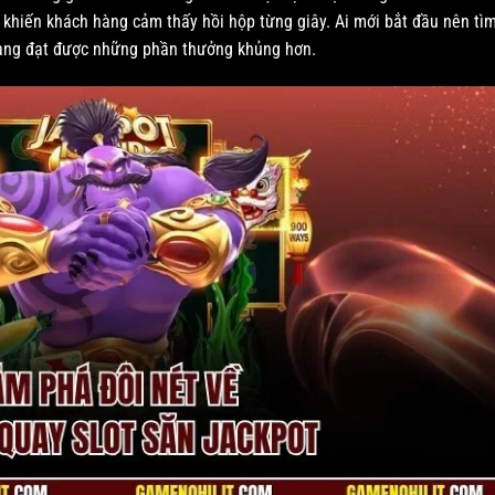
 khiến khách hàng cảm thấy hồi hộp từng giây. Ai mới bắt đầu nên tì
àng đạt được những phần thưởng khủng hơn.