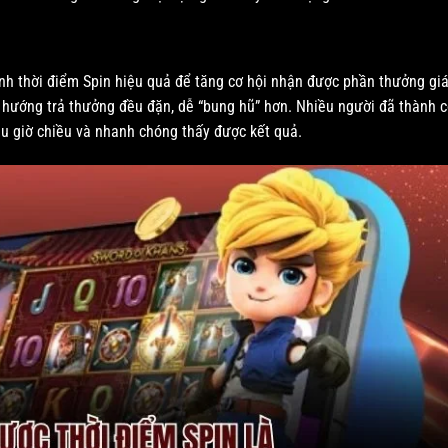
nh thời điểm Spin hiệu quả để tăng cơ hội nhận được phần thưởng giá 
u hướng trả thưởng đều đặn, dễ “bung hũ” hơn. Nhiều người đã thành 
u giờ chiều và nhanh chóng thấy được kết quả.