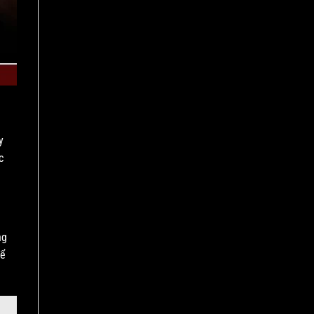
y
c
ng
để