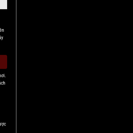
lên
áy
hơi.
ách
lược