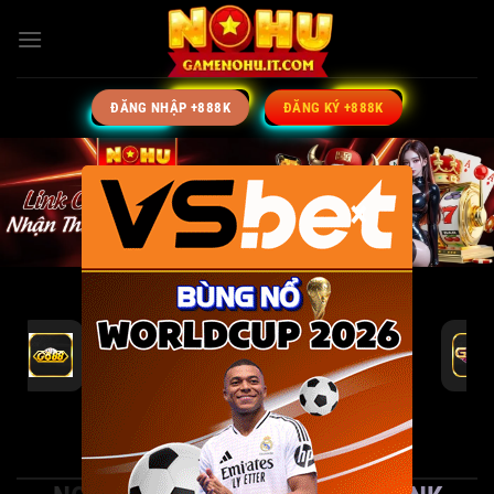
Bỏ
qua
nội
dung
ĐĂNG NHẬP +888K
ĐĂNG KÝ +888K
×