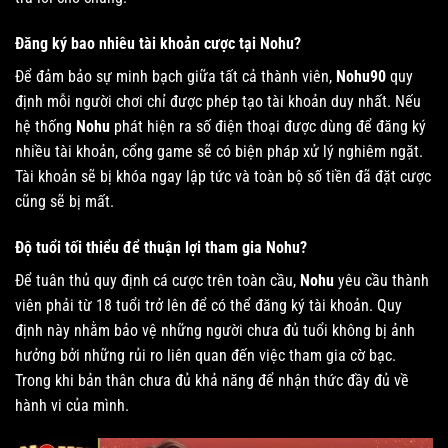
Đăng ký bao nhiêu tài khoản cược tại Nohu?
Để đảm bảo sự minh bạch giữa tất cả thành viên,
Nohu90
quy
định mỗi người chơi chỉ được phép tạo tài khoản duy nhất. Nếu
hệ thống
Nohu
phát hiện ra số điện thoại được dùng để đăng ký
nhiều tài khoản, cổng game sẽ có biện pháp xử lý nghiêm ngặt.
Tài khoản sẽ bị khóa ngay lập tức và toàn bộ số tiền đã đặt cược
cũng sẽ bị mất.
Độ tuổi tối thiểu để thuận lợi tham gia Nohu?
Để tuân thủ quy định cá cược trên toàn cầu,
Nohu
yêu cầu thành
viên phải từ 18 tuổi trở lên để có thể đăng ký tài khoản. Quy
định này nhằm bảo vệ những người chưa đủ tuổi không bị ảnh
hưởng bởi những rủi ro liên quan đến việc tham gia cờ bạc.
Trong khi bản thân chưa đủ khả năng để nhận thức đầy đủ về
hành vi của mình.