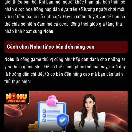
giới thiệu bạn bè. Khi bạn mời người khác tham gia bản thân sẽ
nhận được hoa hồng hấp dẫn dựa trên số lượng người chơi mới
với số tiền mà họ đã đặt cược. Đây là cơ hội tuyệt vời để bạn có
thể chia sẻ niềm đam mê cá cược, đồng thời giúp gia tăng thu
nhập linh hoạt cùng
Nohu
.
Cách chơi Nohu từ cơ bản đến nâng cao
Nohu
là cổng game thú vị cũng như hấp dẫn dành cho những ai
yêu thích game slot. Để có thể chinh phục thể loại này, dưới đây
là hướng dẫn chi tiết từ cơ bản đến nâng cao mà bạn cần tuân
thủ thực hiện: