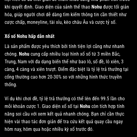
khi quyết định. Giao diện của sảnh thể thao
Nohu
được tối giản
hóa, giúp người chơi dễ dàng tìm kiếm thông tin cần thiết như
cược chấp, moneyline, tài xỉu, kèo châu Âu và cược tỷ số.
Xổ số Nohu hấp dẫn nhất
Là sản phẩm được yêu thích bởi tính tiện lợi cũng như nhanh
chóng.
Nohu
cung cấp nhiều loại hình xổ số từ 3 miền Bắc,
Trung, Nam với đa dạng biến thể như bao lô, số đề, lô xiên, 3
càng, 4 càng và xiên trượt. Điểm đặc biệt là tỷ lệ trả thưởng tại
cổng thường cao hơn 20-30% so với những hình thức truyền
thống.
Ví dụ khi chơi đề, tỷ lệ trả thưởng có thể lên đến 99.5 lần cho
mỗi khoản cược 1. Giao diện xổ số tại
Nohu
còn tích hợp tính
năng soi cầu với xem kết quả nhanh chóng. Bạn chỉ cần thực
hiện vài thao tác đơn giản để tra cứu kết quả quay cầu ngay
hôm nay, hôm qua hoặc nhiều kỳ xổ trước đó.