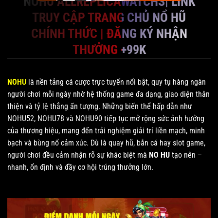
NOHU ALLREPLICAWATCHS| LINK
TRUY CẬP TRANG CHỦ NỔ HŨ
CHÍNH THỨC | ĐĂNG KÝ NHẬN
THƯỞNG +99K
NOHU
là nền tảng cá cược trực tuyến nổi bật, quy tụ hàng ngàn
người chơi mỗi ngày nhờ hệ thống game đa dạng, giao diện thân
thiện và tỷ lệ thắng ấn tượng. Những biến thể hấp dẫn như
NOHU52, NOHU78 và NOHU90 tiếp tục mở rộng sức ảnh hưởng
của thương hiệu, mang đến trải nghiệm giải trí liền mạch, minh
bạch và bùng nổ cảm xúc. Dù là quay hũ, bắn cá hay slot game,
người chơi đều cảm nhận rõ sự khác biệt mà
NO HU
tạo nên –
nhanh, ổn định và đầy cơ hội trúng thưởng lớn.