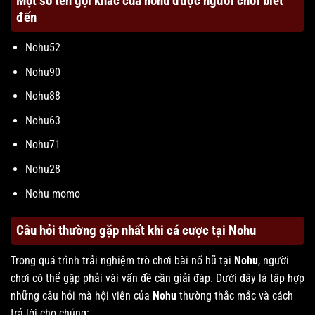
Một số tên gọi khác của nohu được người chơi biết
đến
Nohu52
Nohu90
Nohu88
Nohu63
Nohu71
Nohu28
Nohu momo
Câu hỏi thường gặp nhất khi cá cược tại Nohu
Trong quá trình trải nghiệm trò chơi bài nổ hũ tại
Nohu
, người
chơi có thể gặp phải vài vấn đề cần giải đáp. Dưới đây là tập hợp
những câu hỏi mà hội viên của
Nohu
thường thắc mắc và cách
trả lời cho chúng: