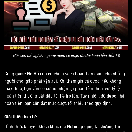
Hội viên trải nghiệm game nohu sẽ nhận ưu đãi hoàn tiền đến 1%
Cổng
game Nổ Hũ
còn có chính sách hoàn tiền dành cho những
người chơi gặp phải vận xui. Khi tham gia cá cược, nếu không
may thua, bạn vẫn có cơ hội nhận lại phần tiền thua, với tỷ lệ
hoàn tiền thường bắt đầu từ 1% trở lên. Tuy nhiên, để được nhận
hoàn tiền, bạn cần đạt mức cược tối thiểu theo quy định.
Giới thiệu bạn bè
Hình thức khuyến khích khác mà
Nohu
áp dụng là chương trình