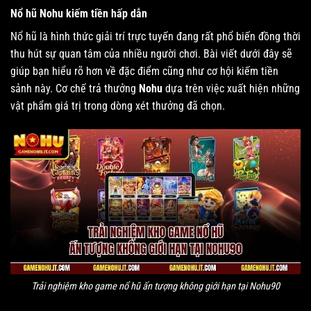
Nổ hũ Nohu kiếm tiền hấp dẫn
Nổ hũ là hình thức giải trí trực tuyến đang rất phổ biến đồng thời
thu hút sự quan tâm của nhiều người chơi. Bài viết dưới đây sẽ
giúp bạn hiểu rõ hơn về đặc điểm cũng như cơ hội kiếm tiền
sảnh này. Cơ chế trả thưởng
Nohu
dựa trên việc xuất hiện những
vật phẩm giá trị trong dòng xét thưởng đã chọn.
Trải nghiệm kho game nổ hũ ấn tượng không giới hạn tại Nohu90