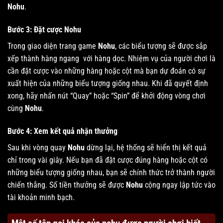
Nohu
.
Bước 3: Đặt cược Nohu
Trong giao diện trang game
Nohu
, các biểu tượng sẽ được sắp
xếp thành hàng ngang với hàng dọc. Nhiệm vụ của người chơi là
cần đặt cược vào những hàng hoặc cột mà bạn dự đoán có sự
xuất hiện của những biểu tượng giống nhau. Khi đã quyết định
xong, hãy nhấn nút “Quay” hoặc “Spin” để khởi động vòng chơi
cùng
Nohu
.
Bước 4: Xem kết quả nhận thưởng
Sau khi vòng quay
Nohu
dừng lại, hệ thống sẽ hiển thị kết quả
chỉ trong vài giây. Nếu bạn đã đặt cược đúng hàng hoặc cột có
những biểu tượng giống nhau, bạn sẽ chính thức trở thành người
chiến thắng. Số tiền thưởng sẽ được
Nohu
cộng ngay lập tức vào
tài khoản minh bạch.