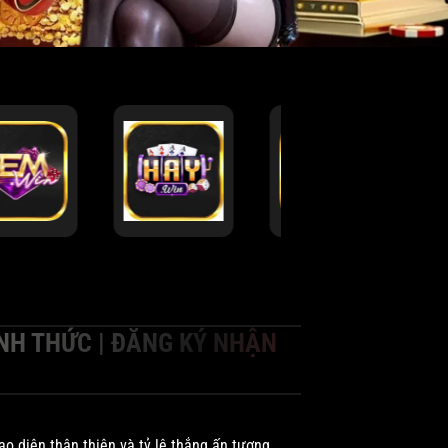
NH THỨC | ĐĂNG KÝ NHẬN
o diện thân thiện và tỷ lệ thắng ấn tượng.