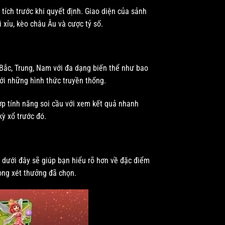
tích trước khi quyết định. Giao diện của sảnh
i xỉu, kèo châu Âu và cược tỷ số.
 Bắc, Trung, Nam với đa dạng biến thể như bao
 với những hình thức truyền thống.
ợp tính năng soi cầu với xem kết quả nhanh
ỳ xổ trước đó.
ết dưới đây sẽ giúp bạn hiểu rõ hơn về đặc điểm
dòng xét thưởng đã chọn.