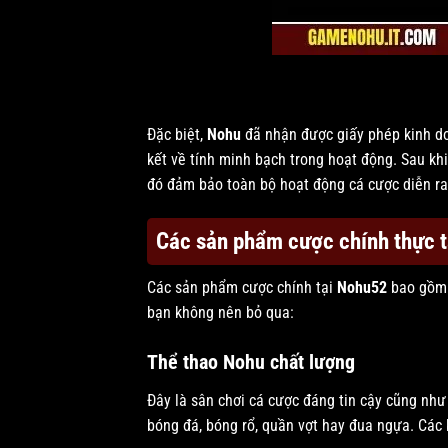
Đặc biệt,
Nohu
đã nhận được giấy phép kinh do
kết về tính minh bạch trong hoạt động. Sau kh
đó đảm bảo toàn bộ hoạt động cá cược diễn ra
Các sản phẩm cược chính thực t
Các sản phẩm cược chính tại
Nohu52
bao gồm n
bạn không nên bỏ qua:
Thể thao Nohu chất lượng
Đây là sân chơi cá cược đáng tin cậy cũng như
bóng đá, bóng rổ, quần vợt hay đua ngựa. Các