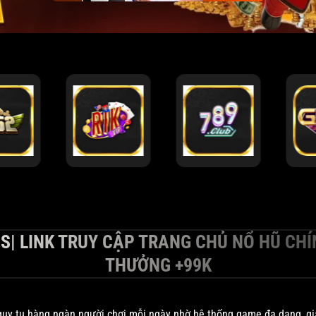
| LINK TRUY CẬP TRANG CHỦ NỔ HŨ CHÍ
THƯỞNG +99K
 quy tụ hàng ngàn người chơi mỗi ngày nhờ hệ thống game đa dạng, gia