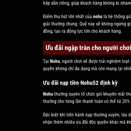
hấp dẫn riêng, giúp khách hàng không bị nhàm
Điểm thu hút lớn nhất của
nohu
là hệ thống giả
giải thưởng chung. Quỹ này sẽ không ngừng gia
đồng, tạo ra động lực lớn cho khách hàng.
Ưu đãi ngập tràn cho người chơi
Tại
Nohu
, người chơi sẽ được trải nghiệm loạ
quyền không chỉ đa dạng mà còn mang lại nhiề
Ưu đãi nạp tiền Nohu52 định kỳ
Nohu
thường xuyên tổ chức gói khuyến mãi the
thưởng cho từng lần thanh toàn có thể từ 20% 
Đặc biệt khi tiến hành nạp thường xuyên, lâu 
nhận thêm nhiều ưu đãi độc quyền khác mà kh