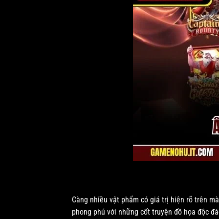
Càng nhiều vật phẩm có giá trị hiện rõ trên mà
phong phú với những cốt truyện đồ họa độc đ