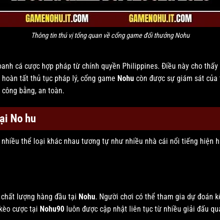
Thông tin thú vị tổng quan về cổng game đổi thưởng Nohu
anh cá cược hợp pháp từ chính quyền Philippines. Điều này cho thấy
i hoàn tất thủ tục pháp lý, cổng game
Nohu
còn được sự giám sát của 
 công bằng, an toàn.
ại No hu
hiều thể loại khác nhau tương tự như nhiều nhà cái nổi tiếng hiện h
 chất lượng hàng đầu tại
Nohu
. Người chơi có thể tham gia dự đoán k
 kèo cược tại
Nohu90
luôn được cập nhật liên tục từ nhiều giải đấu q