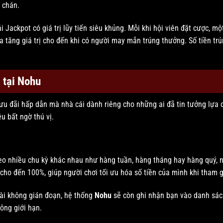
 chán.
i Jackpot có giá trị lũy tiến siêu khủng. Mỗi khi hội viên đặt cược, 
 tăng giá trị cho đến khi có người may mắn trúng thưởng. Số tiền trú
 tại Nohu
t ưu đãi hấp dẫn mà nhà cái dành riêng cho những ai đã tin tưởng lự
u bất ngờ thú vị.
o nhiều chu kỳ khác nhau như hàng tuần, hàng tháng hay hàng quý, n
cho đến 100%, giúp người chơi tối ưu hóa số tiền của mình khi tham g
dài không gián đoạn, hệ thống
Nohu
sẽ còn ghi nhận bạn vào danh sách
ông giới hạn.