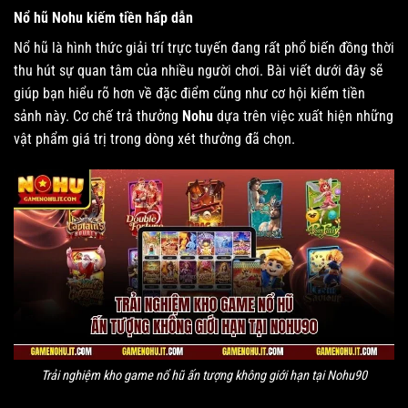
Nổ hũ Nohu kiếm tiền hấp dẫn
Nổ hũ là hình thức giải trí trực tuyến đang rất phổ biến đồng thời
thu hút sự quan tâm của nhiều người chơi. Bài viết dưới đây sẽ
giúp bạn hiểu rõ hơn về đặc điểm cũng như cơ hội kiếm tiền
sảnh này. Cơ chế trả thưởng
Nohu
dựa trên việc xuất hiện những
vật phẩm giá trị trong dòng xét thưởng đã chọn.
Trải nghiệm kho game nổ hũ ấn tượng không giới hạn tại Nohu90