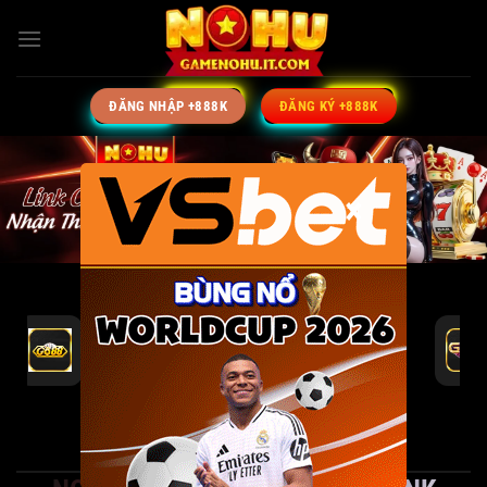
Bỏ
qua
nội
dung
ĐĂNG NHẬP +888K
ĐĂNG KÝ +888K
×