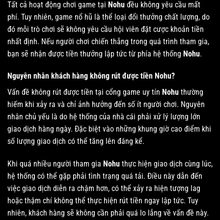
Tất cả hoạt động chơi game tại
Nohu
đều không yêu cầu mất
phí. Tuy nhiên, game nổ hũ là thể loại đổi thưởng chất lượng, do
đó mỗi trò chơi sẽ không yêu cầu hội viên đặt cược khoản tiền
nhất định. Nếu người chơi chiến thắng trong quá trình tham gia,
bạn sẽ nhận được tiền thưởng lập tức từ phía hệ thống
Nohu
.
Nguyên nhân khách hàng không rút được tiền Nohu?
Vấn đề không rút được tiền tại cổng game uy tín
Nohu
thường
hiếm khi xảy ra và chỉ ảnh hưởng đến số ít người chơi. Nguyên
nhân chủ yếu là do hệ thống của nhà cái phải xử lý lượng lớn
giao dịch hàng ngày. Đặc biệt vào những khung giờ cao điểm khi
số lượng giao dịch có thể tăng lên đáng kể.
Khi quá nhiều người tham gia
Nohu
thực hiện giao dịch cùng lúc,
hệ thống có thể gặp phải tình trạng quá tải. Điều này dẫn đến
việc giao dịch diễn ra chậm hơn, có thể xảy ra hiện tượng lag
hoặc thậm chí không thể thực hiện rút tiền ngay lập tức. Tuy
nhiên, khách hàng sẽ không cần phải quá lo lắng về vấn đề này.