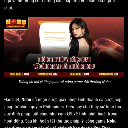
ngũ và hệ thống chất lượng cao, đáp ứng nhu cầu của người
chơi.
Thông tin thú vị tổng quan về cổng game đổi thưởng Nohu
Đặc biệt,
Nohu
đã nhận được giấy phép kinh doanh cá cược hợp
pháp từ chính quyền Philippines. Điều này cho thấy sự tuân thủ
quy định pháp luật cũng như cam kết về tính minh bạch trong
hoạt động. Sau khi hoàn tất thủ tục pháp lý, cổng game
Nohu