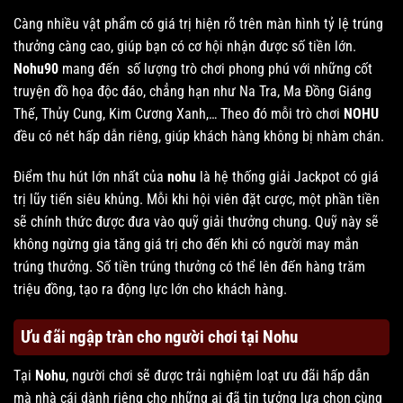
Càng nhiều vật phẩm có giá trị hiện rõ trên màn hình tỷ lệ trúng
thưởng càng cao, giúp bạn có cơ hội nhận được số tiền lớn.
Nohu90
mang đến số lượng trò chơi phong phú với những cốt
truyện đồ họa độc đáo, chẳng hạn như Na Tra, Ma Đồng Giáng
Thế, Thủy Cung, Kim Cương Xanh,… Theo đó mỗi trò chơi
NOHU
đều có nét hấp dẫn riêng, giúp khách hàng không bị nhàm chán.
Điểm thu hút lớn nhất của
nohu
là hệ thống giải Jackpot có giá
trị lũy tiến siêu khủng. Mỗi khi hội viên đặt cược, một phần tiền
sẽ chính thức được đưa vào quỹ giải thưởng chung. Quỹ này sẽ
không ngừng gia tăng giá trị cho đến khi có người may mắn
trúng thưởng. Số tiền trúng thưởng có thể lên đến hàng trăm
triệu đồng, tạo ra động lực lớn cho khách hàng.
Ưu đãi ngập tràn cho người chơi tại Nohu
Tại
Nohu
, người chơi sẽ được trải nghiệm loạt ưu đãi hấp dẫn
mà nhà cái dành riêng cho những ai đã tin tưởng lựa chọn cùng