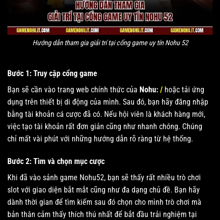
Hướng dẫn tham gia giải trí tại cổng game uy tín Nohu 52
Bước 1: Truy cập cổng game
Bạn sẽ cần vào trang web chính thức của
Nohu:
/
hoặc tải ứng
dụng trên thiết bị di động của mình. Sau đó, bạn hãy đăng nhập
bằng tài khoản cá cược đã có. Nếu hội viên là khách hàng mới,
việc tạo tài khoản rất đơn giản cũng như nhanh chóng. Chúng
chỉ mất vài phút với những hướng dẫn rõ ràng từ hệ thống.
Bước 2: Tìm và chọn mục cược
Khi đã vào sảnh game Nohu52, bạn sẽ thấy rất nhiều trò chơi
slot với giao diện bắt mắt cũng như đa dạng chủ đề. Bạn hãy
dành thời gian để tìm kiếm sau đó chọn cho mình trò chơi mà
bản thân cảm thấy thích thú nhất để bắt đầu trải nghiệm tại