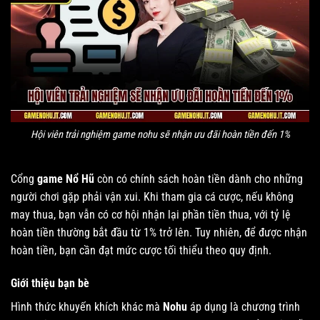
Hội viên trải nghiệm game nohu sẽ nhận ưu đãi hoàn tiền đến 1%
Cổng
game Nổ Hũ
còn có chính sách hoàn tiền dành cho những
người chơi gặp phải vận xui. Khi tham gia cá cược, nếu không
may thua, bạn vẫn có cơ hội nhận lại phần tiền thua, với tỷ lệ
hoàn tiền thường bắt đầu từ 1% trở lên. Tuy nhiên, để được nhận
hoàn tiền, bạn cần đạt mức cược tối thiểu theo quy định.
Giới thiệu bạn bè
Hình thức khuyến khích khác mà
Nohu
áp dụng là chương trình