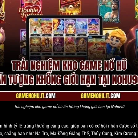
Trải nghiệm kho game nổ hũ ấn tượng không giới hạn tại Nohu90
n hình tỷ lệ trúng thưởng càng cao, giúp bạn có cơ hội nhận được số t
áo, chẳng hạn như Na Tra, Ma Đồng Giáng Thế, Thủy Cung, Kim Cương 