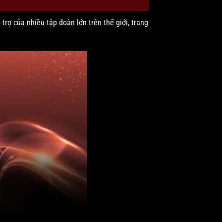
trợ của nhiều tập đoàn lớn trên thế giới, trang