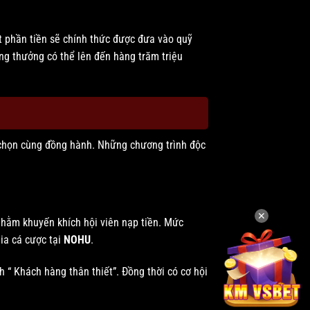
một phần tiền sẽ chính thức được đưa vào quỹ
ng thưởng có thể lên đến hàng trăm triệu
a chọn cùng đồng hành. Những chương trình độc
✕
hằm khuyến khích hội viên nạp tiền. Mức
ia cá cược tại
NOHU
.
 “ Khách hàng thân thiết”. Đồng thời có cơ hội