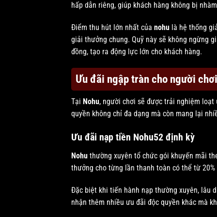
hấp dẫn riêng, giúp khách hàng không bị nhàm
Điểm thu hút lớn nhất của
nohu
là hệ thống giả
giải thưởng chung. Quỹ này sẽ không ngừng gia
đồng, tạo ra động lực lớn cho khách hàng.
Ưu đãi ngập tràn cho người chơi
Tại
Nohu
, người chơi sẽ được trải nghiệm loạ
quyền không chỉ đa dạng mà còn mang lại nhiề
Ưu đãi nạp tiền Nohu52 định kỳ
Nohu
thường xuyên tổ chức gói khuyến mãi the
thưởng cho từng lần thanh toàn có thể từ 20% 
Đặc biệt khi tiến hành nạp thường xuyên, lâu 
nhận thêm nhiều ưu đãi độc quyền khác mà kh