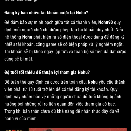
Đăng ký bao nhiêu tài khoản cược tại Nohu?
Để đảm bảo sự minh bạch giữa tất cả thành viên,
Nohu90
quy
định mỗi người chơi chỉ được phép tạo tài khoản duy nhất. Nếu
hệ thống
Nohu
phát hiện ra số điện thoại được dùng để đăng ký
nhiều tài khoản, cổng game sẽ có biện pháp xử lý nghiêm ngặt.
Tài khoản sẽ bị khóa ngay lập tức và toàn bộ số tiền đã đặt cược
cũng sẽ bị mất.
Độ tuổi tối thiểu để thuận lợi tham gia Nohu?
Để tuân thủ quy định cá cược trên toàn cầu,
Nohu
yêu cầu thành
viên phải từ 18 tuổi trở lên để có thể đăng ký tài khoản. Quy
định này nhằm bảo vệ những người chưa đủ tuổi không bị ảnh
hưởng bởi những rủi ro liên quan đến việc tham gia cờ bạc.
Trong khi bản thân chưa đủ khả năng để nhận thức đầy đủ về
hành vi của mình.