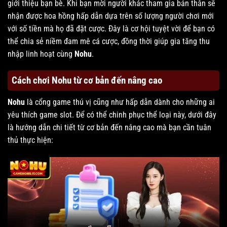
giới thiệu bạn bè. Khi bạn mời người khác tham gia bản thân sẽ
nhận được hoa hồng hấp dẫn dựa trên số lượng người chơi mới
với số tiền mà họ đã đặt cược. Đây là cơ hội tuyệt vời để bạn có
thể chia sẻ niềm đam mê cá cược, đồng thời giúp gia tăng thu
nhập linh hoạt cùng
Nohu
.
Cách chơi Nohu từ cơ bản đến nâng cao
Nohu
là cổng game thú vị cũng như hấp dẫn dành cho những ai
yêu thích game slot. Để có thể chinh phục thể loại này, dưới đây
là hướng dẫn chi tiết từ cơ bản đến nâng cao mà bạn cần tuân
thủ thực hiện: