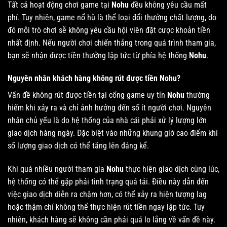
Tất cả hoạt động chơi game tại
Nohu
đều không yêu cầu mất
phí. Tuy nhiên, game nổ hũ là thể loại đổi thưởng chất lượng, do
đó mỗi trò chơi sẽ không yêu cầu hội viên đặt cược khoản tiền
nhất định. Nếu người chơi chiến thắng trong quá trình tham gia,
bạn sẽ nhận được tiền thưởng lập tức từ phía hệ thống
Nohu
.
Nguyên nhân khách hàng không rút được tiền Nohu?
Vấn đề không rút được tiền tại cổng game uy tín
Nohu
thường
hiếm khi xảy ra và chỉ ảnh hưởng đến số ít người chơi. Nguyên
nhân chủ yếu là do hệ thống của nhà cái phải xử lý lượng lớn
giao dịch hàng ngày. Đặc biệt vào những khung giờ cao điểm khi
số lượng giao dịch có thể tăng lên đáng kể.
Khi quá nhiều người tham gia
Nohu
thực hiện giao dịch cùng lúc,
hệ thống có thể gặp phải tình trạng quá tải. Điều này dẫn đến
việc giao dịch diễn ra chậm hơn, có thể xảy ra hiện tượng lag
hoặc thậm chí không thể thực hiện rút tiền ngay lập tức. Tuy
nhiên, khách hàng sẽ không cần phải quá lo lắng về vấn đề này.