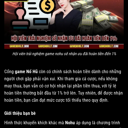
Hội viên trải nghiệm game nohu sẽ nhận ưu đãi hoàn tiền đến 1%
Cổng
game Nổ Hũ
còn có chính sách hoàn tiền dành cho những
người chơi gặp phải vận xui. Khi tham gia cá cược, nếu không
may thua, bạn vẫn có cơ hội nhận lại phần tiền thua, với tỷ lệ
hoàn tiền thường bắt đầu từ 1% trở lên. Tuy nhiên, để được nhận
hoàn tiền, bạn cần đạt mức cược tối thiểu theo quy định.
Giới thiệu bạn bè
Hình thức khuyến khích khác mà
Nohu
áp dụng là chương trình