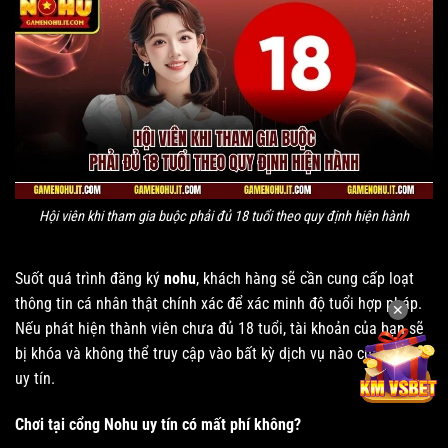
Hội viên khi tham gia buộc phải đủ 18 tuổi theo quy định hiện hành
Suốt quá trình đăng ký
nohu
, khách hàng sẽ cần cung cấp loạt
thông tin cá nhân thật chính xác để xác minh độ tuổi hợp pháp.
✕
Nếu phát hiện thành viên chưa đủ 18 tuổi, tài khoản của bạn sẽ
bị khóa và không thể truy cập vào bất kỳ dịch vụ nào của
Nohu
uy tín.
Chơi tại cổng Nohu uy tín có mất phí không?