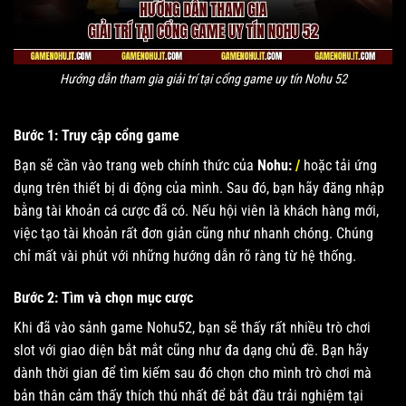
Hướng dẫn tham gia giải trí tại cổng game uy tín Nohu 52
Bước 1: Truy cập cổng game
Bạn sẽ cần vào trang web chính thức của
Nohu:
/
hoặc tải ứng
dụng trên thiết bị di động của mình. Sau đó, bạn hãy đăng nhập
bằng tài khoản cá cược đã có. Nếu hội viên là khách hàng mới,
việc tạo tài khoản rất đơn giản cũng như nhanh chóng. Chúng
chỉ mất vài phút với những hướng dẫn rõ ràng từ hệ thống.
Bước 2: Tìm và chọn mục cược
Khi đã vào sảnh game Nohu52, bạn sẽ thấy rất nhiều trò chơi
slot với giao diện bắt mắt cũng như đa dạng chủ đề. Bạn hãy
dành thời gian để tìm kiếm sau đó chọn cho mình trò chơi mà
bản thân cảm thấy thích thú nhất để bắt đầu trải nghiệm tại