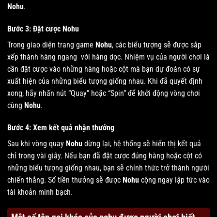
Nohu
.
Bước 3: Đặt cược Nohu
Trong giao diện trang game
Nohu
, các biểu tượng sẽ được sắp
xếp thành hàng ngang với hàng dọc. Nhiệm vụ của người chơi là
cần đặt cược vào những hàng hoặc cột mà bạn dự đoán có sự
xuất hiện của những biểu tượng giống nhau. Khi đã quyết định
xong, hãy nhấn nút “Quay” hoặc “Spin” để khởi động vòng chơi
cùng
Nohu
.
Bước 4: Xem kết quả nhận thưởng
Sau khi vòng quay
Nohu
dừng lại, hệ thống sẽ hiển thị kết quả
chỉ trong vài giây. Nếu bạn đã đặt cược đúng hàng hoặc cột có
những biểu tượng giống nhau, bạn sẽ chính thức trở thành người
chiến thắng. Số tiền thưởng sẽ được
Nohu
cộng ngay lập tức vào
tài khoản minh bạch.