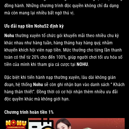
đồng hành. Những chương trình độc quyền không chỉ đa dạng
mà còn mang lại nhiều bất ngờ thú vị.
Ưu đãi nạp tiền Nohu52 định kỳ
Nohu
thường xuyên tổ chức gói khuyến mãi theo nhiều chu kỳ
khác nhau như hàng tuần, hàng tháng hay hàng quý, nhằm
khuyến khích hội viên nạp tiền. Mức thưởng cho từng lần thanh
toàn có thể từ 20% cho đến 100%, giúp người chơi tối ưu hóa số
tiền của mình khi tham gia cá cược tại
NOHU
.
Đặc biệt khi tiến hành nạp thường xuyên, lâu dài không gián
đoạn, hệ thống
Nohu
sẽ còn ghi nhận bạn vào danh sách “ Khách
hàng thân thiết”. Đồng thời có cơ hội nhận thêm nhiều ưu đãi
độc quyền khác mà không giới hạn.
Chương trình hoàn tiền 1%