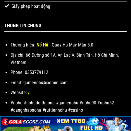
Giấy phép hoạt động
THÔNG TIN CHUNG
Thương hiệu:
Nổ Hũ
| Quay Hũ May Mắn 5.0
Địa chỉ: 66 Đường số 1A, An Lạc A, Bình Tân, Hồ Chí Minh,
Vietnam
Phone: 0353779112
Email:
gamenohu@admin.com
Website:
/
#nohu #nohudoithuong #gamenohu #nohu90 #nohu52
#dangnhapnohu #ruttiennohu #casino
×
×
×