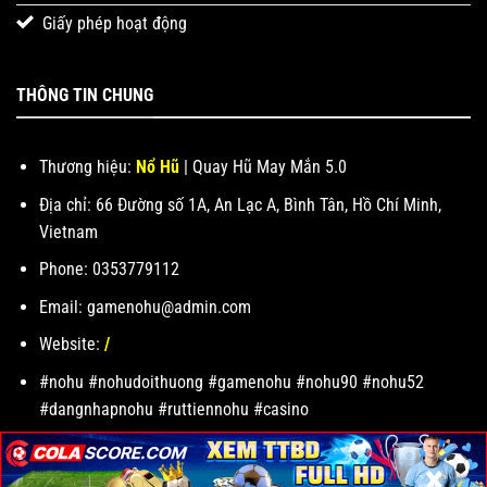
Giấy phép hoạt động
THÔNG TIN CHUNG
Thương hiệu:
Nổ Hũ
| Quay Hũ May Mắn 5.0
Địa chỉ: 66 Đường số 1A, An Lạc A, Bình Tân, Hồ Chí Minh,
Vietnam
Phone: 0353779112
Email:
gamenohu@admin.com
Website:
/
#nohu #nohudoithuong #gamenohu #nohu90 #nohu52
#dangnhapnohu #ruttiennohu #casino
×
×
×