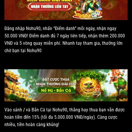
Đăng nhập Nohu90, nhấn “Điểm danh” mỗi ngày, nhận ngay
50.000 VNĐ! Điểm danh đủ 7 ngày liên tiếp, nhận thêm 200.000
VNĐ và 5 vòng quay miễn phí. Nhanh tay tham gia, thưởng lớn
chờ bạn tại Nohu90
Vào sảnh
/
và Bắn Cá tại Nohu90, thắng hay thua bạn vẫn được
hoàn tiền đến 15% (tối đa 5.000.000 VNĐ/ngày). Càng cược
nhiều, tiền hoàn càng khủng!