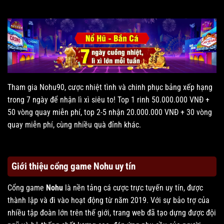
Tham gia Nohu90, cược nhiệt tình và chinh phục bảng xếp hạng
trong 7 ngày để nhận lì xì siêu to! Top 1 rinh 50.000.000 VNĐ +
50 vòng quay miễn phí, top 2-5 nhận 20.000.000 VNĐ + 30 vòng
quay miễn phí, cùng nhiều quà đỉnh khác.
Giới thiệu cổng game Nohu uy tín
Cổng game
Nohu
là nền tảng cá cược trực tuyến uy tín, được
thành lập và đi vào hoạt động từ năm 2019. Với sự bảo trợ của
nhiều tập đoàn lớn trên thế giới, trang web đã tạo dựng được đội