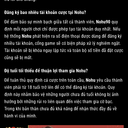
Đăng ký bao nhiêu tài khoản cược tại Nohu?
Để đảm bảo sự minh bạch giữa tất cả thành viên,
Nohu90
quy
định mỗi người chơi chỉ được phép tạo tài khoản duy nhất. Nếu
hệ thống
Nohu
phát hiện ra số điện thoại được dùng để đăng ký
nhiều tài khoản, cổng game sẽ có biện pháp xử lý nghiêm ngặt.
Tài khoản sẽ bị khóa ngay lập tức và toàn bộ số tiền đã đặt cược
cũng sẽ bị mất.
Độ tuổi tối thiểu để thuận lợi tham gia Nohu?
Để tuân thủ quy định cá cược trên toàn cầu,
Nohu
yêu cầu thành
viên phải từ 18 tuổi trở lên để có thể đăng ký tài khoản. Quy
định này nhằm bảo vệ những người chưa đủ tuổi không bị ảnh
hưởng bởi những rủi ro liên quan đến việc tham gia cờ bạc.
Trong khi bản thân chưa đủ khả năng để nhận thức đầy đủ về
hành vi của mình.