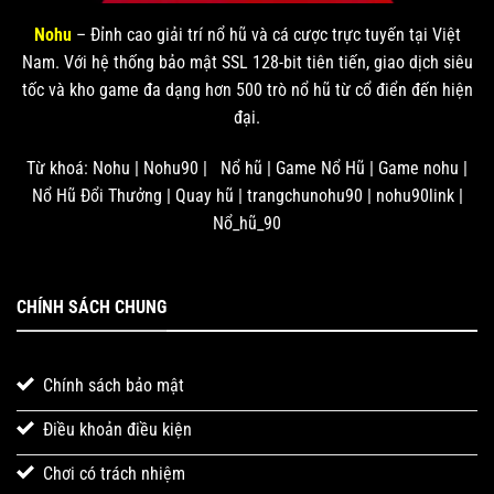
Nohu
– Đỉnh cao giải trí nổ hũ và cá cược trực tuyến tại Việt
Nam. Với hệ thống bảo mật SSL 128-bit tiên tiến, giao dịch siêu
tốc và kho game đa dạng hơn 500 trò nổ hũ từ cổ điển đến hiện
đại.
Từ khoá: Nohu | Nohu90 | Nổ hũ | Game Nổ Hũ | Game nohu |
Nổ Hũ Đổi Thưởng | Quay hũ | trangchunohu90 | nohu90link |
Nổ_hũ_90
CHÍNH SÁCH CHUNG
Chính sách bảo mật
Điều khoản điều kiện
Chơi có trách nhiệm