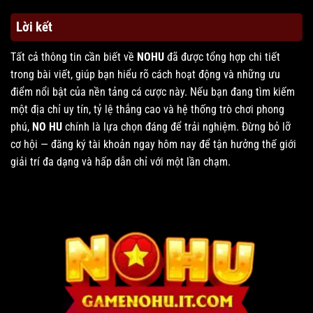
Lời kết
Tất cả thông tin cần biết về
NOHU
đã được tổng hợp chi tiết
trong bài viết, giúp bạn hiểu rõ cách hoạt động và những ưu
điểm nổi bật của nền tảng cá cược này. Nếu bạn đang tìm kiếm
một địa chỉ uy tín, tỷ lệ thắng cao và hệ thống trò chơi phong
phú,
NO HU
chính là lựa chọn đáng để trải nghiệm. Đừng bỏ lỡ
cơ hội — đăng ký tài khoản ngay hôm nay để tận hưởng thế giới
giải trí đa dạng và hấp dẫn chỉ với một lần chạm.