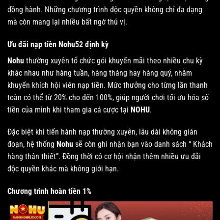
đồng hành. Những chương trình độc quyền không chỉ đa dạng
mà còn mang lại nhiều bất ngờ thú vị.
Ưu đãi nạp tiền Nohu52 định kỳ
Nohu
thường xuyên tổ chức gói khuyến mãi theo nhiều chu kỳ
khác nhau như hàng tuần, hàng tháng hay hàng quý, nhằm
khuyến khích hội viên nạp tiền. Mức thưởng cho từng lần thanh
toàn có thể từ 20% cho đến 100%, giúp người chơi tối ưu hóa số
tiền của mình khi tham gia cá cược tại
NOHU
.
Đặc biệt khi tiến hành nạp thường xuyên, lâu dài không gián
đoạn, hệ thống
Nohu
sẽ còn ghi nhận bạn vào danh sách “ Khách
hàng thân thiết”. Đồng thời có cơ hội nhận thêm nhiều ưu đãi
độc quyền khác mà không giới hạn.
Chương trình hoàn tiền 1%