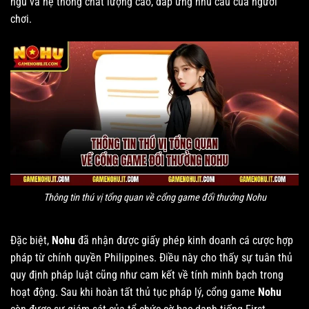
ngũ và hệ thống chất lượng cao, đáp ứng nhu cầu của người
chơi.
Thông tin thú vị tổng quan về cổng game đổi thưởng Nohu
Đặc biệt,
Nohu
đã nhận được giấy phép kinh doanh cá cược hợp
pháp từ chính quyền Philippines. Điều này cho thấy sự tuân thủ
quy định pháp luật cũng như cam kết về tính minh bạch trong
hoạt động. Sau khi hoàn tất thủ tục pháp lý, cổng game
Nohu