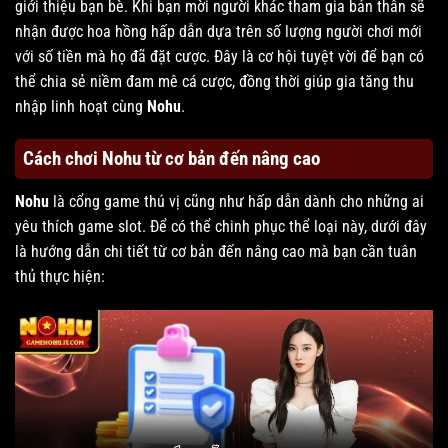
giới thiệu bạn bè. Khi bạn mời người khác tham gia bản thân sẽ
nhận được hoa hồng hấp dẫn dựa trên số lượng người chơi mới
với số tiền mà họ đã đặt cược. Đây là cơ hội tuyệt vời để bạn có
thể chia sẻ niềm đam mê cá cược, đồng thời giúp gia tăng thu
nhập linh hoạt cùng
Nohu
.
Cách chơi Nohu từ cơ bản đến nâng cao
Nohu
là cổng game thú vị cũng như hấp dẫn dành cho những ai
yêu thích game slot. Để có thể chinh phục thể loại này, dưới đây
là hướng dẫn chi tiết từ cơ bản đến nâng cao mà bạn cần tuân
thủ thực hiện: