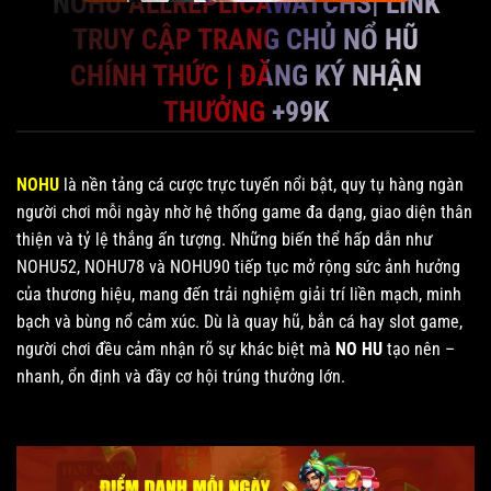
NOHU ALLREPLICAWATCHS| LINK
TRUY CẬP TRANG CHỦ NỔ HŨ
CHÍNH THỨC | ĐĂNG KÝ NHẬN
THƯỞNG +99K
NOHU
là nền tảng cá cược trực tuyến nổi bật, quy tụ hàng ngàn
người chơi mỗi ngày nhờ hệ thống game đa dạng, giao diện thân
thiện và tỷ lệ thắng ấn tượng. Những biến thể hấp dẫn như
NOHU52, NOHU78 và NOHU90 tiếp tục mở rộng sức ảnh hưởng
của thương hiệu, mang đến trải nghiệm giải trí liền mạch, minh
bạch và bùng nổ cảm xúc. Dù là quay hũ, bắn cá hay slot game,
người chơi đều cảm nhận rõ sự khác biệt mà
NO HU
tạo nên –
nhanh, ổn định và đầy cơ hội trúng thưởng lớn.