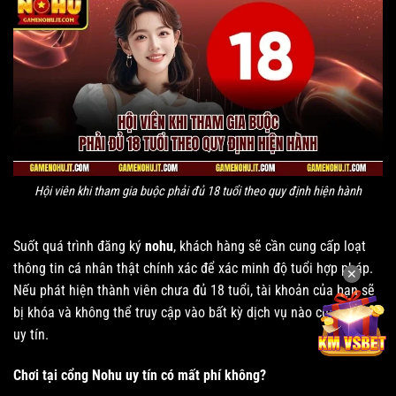
Hội viên khi tham gia buộc phải đủ 18 tuổi theo quy định hiện hành
Suốt quá trình đăng ký
nohu
, khách hàng sẽ cần cung cấp loạt
thông tin cá nhân thật chính xác để xác minh độ tuổi hợp pháp.
✕
Nếu phát hiện thành viên chưa đủ 18 tuổi, tài khoản của bạn sẽ
bị khóa và không thể truy cập vào bất kỳ dịch vụ nào của
Nohu
uy tín.
Chơi tại cổng Nohu uy tín có mất phí không?