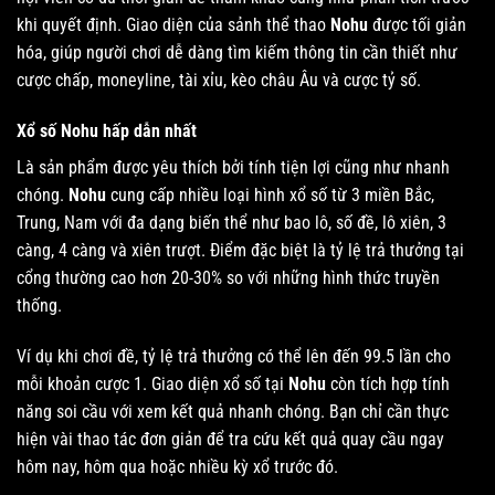
khi quyết định. Giao diện của sảnh thể thao
Nohu
được tối giản
hóa, giúp người chơi dễ dàng tìm kiếm thông tin cần thiết như
cược chấp, moneyline, tài xỉu, kèo châu Âu và cược tỷ số.
Xổ số Nohu hấp dẫn nhất
Là sản phẩm được yêu thích bởi tính tiện lợi cũng như nhanh
chóng.
Nohu
cung cấp nhiều loại hình xổ số từ 3 miền Bắc,
Trung, Nam với đa dạng biến thể như bao lô, số đề, lô xiên, 3
càng, 4 càng và xiên trượt. Điểm đặc biệt là tỷ lệ trả thưởng tại
cổng thường cao hơn 20-30% so với những hình thức truyền
thống.
Ví dụ khi chơi đề, tỷ lệ trả thưởng có thể lên đến 99.5 lần cho
mỗi khoản cược 1. Giao diện xổ số tại
Nohu
còn tích hợp tính
năng soi cầu với xem kết quả nhanh chóng. Bạn chỉ cần thực
hiện vài thao tác đơn giản để tra cứu kết quả quay cầu ngay
hôm nay, hôm qua hoặc nhiều kỳ xổ trước đó.