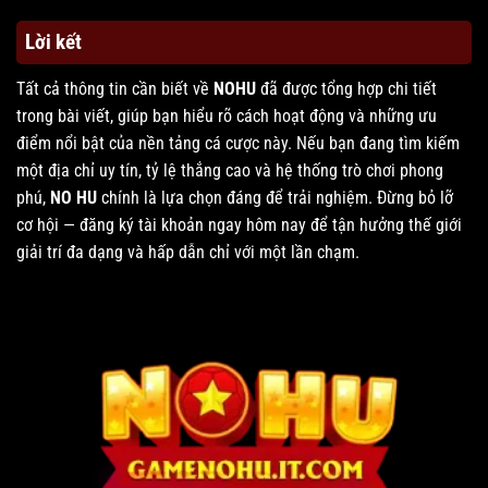
Lời kết
Tất cả thông tin cần biết về
NOHU
đã được tổng hợp chi tiết
trong bài viết, giúp bạn hiểu rõ cách hoạt động và những ưu
điểm nổi bật của nền tảng cá cược này. Nếu bạn đang tìm kiếm
một địa chỉ uy tín, tỷ lệ thắng cao và hệ thống trò chơi phong
phú,
NO HU
chính là lựa chọn đáng để trải nghiệm. Đừng bỏ lỡ
cơ hội — đăng ký tài khoản ngay hôm nay để tận hưởng thế giới
giải trí đa dạng và hấp dẫn chỉ với một lần chạm.