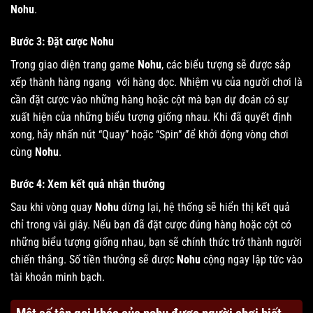
Nohu
.
Bước 3: Đặt cược Nohu
Trong giao diện trang game
Nohu
, các biểu tượng sẽ được sắp
xếp thành hàng ngang với hàng dọc. Nhiệm vụ của người chơi là
cần đặt cược vào những hàng hoặc cột mà bạn dự đoán có sự
xuất hiện của những biểu tượng giống nhau. Khi đã quyết định
xong, hãy nhấn nút “Quay” hoặc “Spin” để khởi động vòng chơi
cùng
Nohu
.
Bước 4: Xem kết quả nhận thưởng
Sau khi vòng quay
Nohu
dừng lại, hệ thống sẽ hiển thị kết quả
chỉ trong vài giây. Nếu bạn đã đặt cược đúng hàng hoặc cột có
những biểu tượng giống nhau, bạn sẽ chính thức trở thành người
chiến thắng. Số tiền thưởng sẽ được
Nohu
cộng ngay lập tức vào
tài khoản minh bạch.