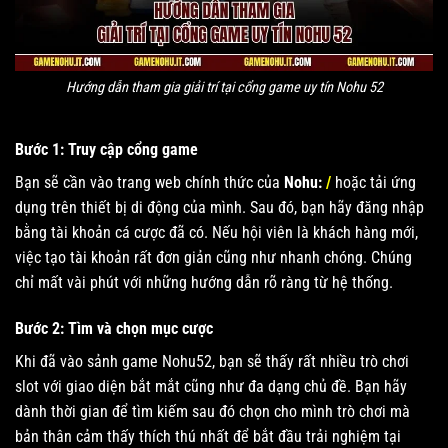
Hướng dẫn tham gia giải trí tại cổng game uy tín Nohu 52
Bước 1: Truy cập cổng game
Bạn sẽ cần vào trang web chính thức của
Nohu:
/
hoặc tải ứng
dụng trên thiết bị di động của mình. Sau đó, bạn hãy đăng nhập
bằng tài khoản cá cược đã có. Nếu hội viên là khách hàng mới,
việc tạo tài khoản rất đơn giản cũng như nhanh chóng. Chúng
chỉ mất vài phút với những hướng dẫn rõ ràng từ hệ thống.
Bước 2: Tìm và chọn mục cược
Khi đã vào sảnh game Nohu52, bạn sẽ thấy rất nhiều trò chơi
slot với giao diện bắt mắt cũng như đa dạng chủ đề. Bạn hãy
dành thời gian để tìm kiếm sau đó chọn cho mình trò chơi mà
bản thân cảm thấy thích thú nhất để bắt đầu trải nghiệm tại