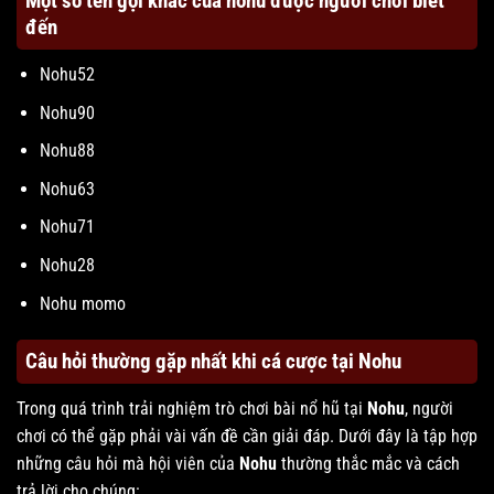
Một số tên gọi khác của nohu được người chơi biết
đến
Nohu52
Nohu90
Nohu88
Nohu63
Nohu71
Nohu28
Nohu momo
Câu hỏi thường gặp nhất khi cá cược tại Nohu
Trong quá trình trải nghiệm trò chơi bài nổ hũ tại
Nohu
, người
chơi có thể gặp phải vài vấn đề cần giải đáp. Dưới đây là tập hợp
những câu hỏi mà hội viên của
Nohu
thường thắc mắc và cách
trả lời cho chúng: