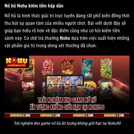
Nổ hũ Nohu kiếm tiền hấp dẫn
Nổ hũ là hình thức giải trí trực tuyến đang rất phổ biến đồng thời
thu hút sự quan tâm của nhiều người chơi. Bài viết dưới đây sẽ
giúp bạn hiểu rõ hơn về đặc điểm cũng như cơ hội kiếm tiền
sảnh này. Cơ chế trả thưởng
Nohu
dựa trên việc xuất hiện những
vật phẩm giá trị trong dòng xét thưởng đã chọn.
Trải nghiệm kho game nổ hũ ấn tượng không giới hạn tại Nohu90