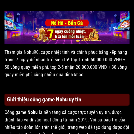
Tham gia Nohu90, cược nhiệt tình và chinh phục bảng xếp hạng
trong 7 ngày để nhận lì xì siêu to! Top 1 rinh 50.000.000 VNĐ +
50 vòng quay miễn phí, top 2-5 nhận 20.000.000 VNĐ + 30 vòng
quay miễn phí, cùng nhiều quà đỉnh khác.
Giới thiệu cổng game Nohu uy tín
Cổng game
Nohu
là nền tảng cá cược trực tuyến uy tín, được
thành lập và đi vào hoạt động từ năm 2019. Với sự bảo trợ của
nhiều tập đoàn lớn trên thế giới, trang web đã tạo dựng được đội