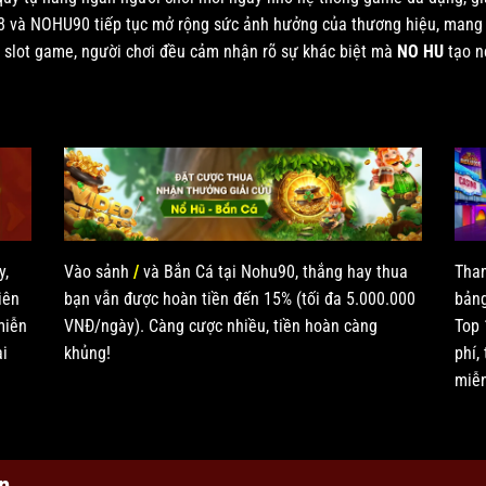
à NOHU90 tiếp tục mở rộng sức ảnh hưởng của thương hiệu, mang đến
y slot game, người chơi đều cảm nhận rõ sự khác biệt mà
NO HU
tạo n
y,
Vào sảnh
/
và Bắn Cá tại Nohu90, thắng hay thua
Tham
iên
bạn vẫn được hoàn tiền đến 15% (tối đa 5.000.000
bảng
miễn
VNĐ/ngày). Càng cược nhiều, tiền hoàn càng
Top 
ại
khủng!
phí,
miễn
n