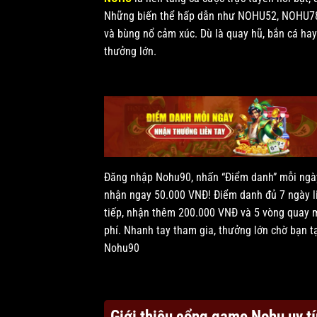
Những biến thể hấp dẫn như NOHU52, NOHU78 v
và bùng nổ cảm xúc. Dù là quay hũ, bắn cá ha
thưởng lớn.
Đăng nhập Nohu90, nhấn “Điểm danh” mỗi ngà
nhận ngay 50.000 VNĐ! Điểm danh đủ 7 ngày l
tiếp, nhận thêm 200.000 VNĐ và 5 vòng quay 
phí. Nhanh tay tham gia, thưởng lớn chờ bạn t
Nohu90
Giới thiệu cổng game Nohu uy tí