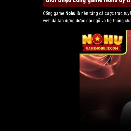
Cổng game
Nohu
là nền tảng cá cược trực tuyế
web đã tạo dựng được đội ngũ và hệ thống chấ