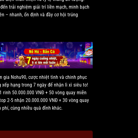
 trải nghiệm giải trí liền mạch, minh bạch
ên – nhanh, ổn định và đầy cơ hội trúng
 gia Nohu90, cược nhiệt tình và chinh phục
 xếp hạng trong 7 ngày để nhận lì xì siêu to!
1 rinh 50.000.000 VNĐ + 50 vòng quay miễn
 top 2-5 nhận 20.000.000 VNĐ + 30 vòng quay
 phí, cùng nhiều quà đỉnh khác.