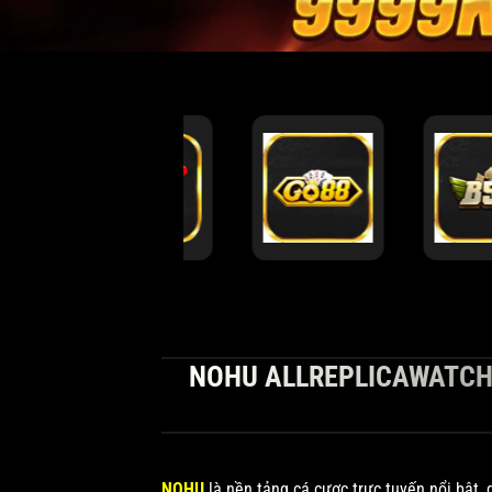
NOHU ALLREPLICAWATCHS
NOHU
là nền tảng cá cược trực tuyến nổi bật,