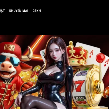
UẬT
KHUYẾN MÃI
CSKH