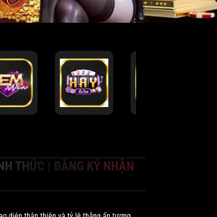
NH THỨC | ĐĂNG KÝ NHẬN
o diện thân thiện và tỷ lệ thắng ấn tượng.