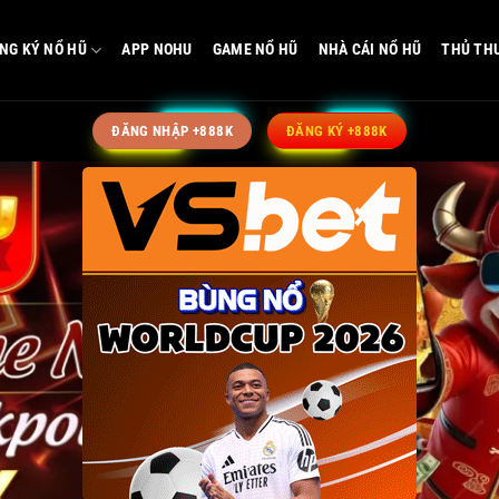
NG KÝ NỔ HŨ
APP NOHU
GAME NỔ HŨ
NHÀ CÁI NỔ HŨ
THỦ TH
ĐĂNG NHẬP +888K
ĐĂNG KÝ +888K
×