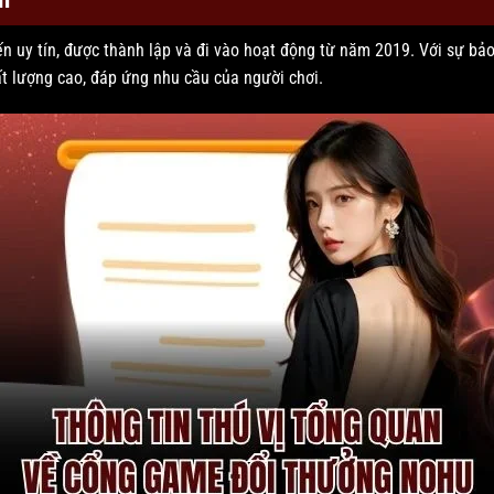
n uy tín, được thành lập và đi vào hoạt động từ năm 2019. Với sự bảo 
t lượng cao, đáp ứng nhu cầu của người chơi.