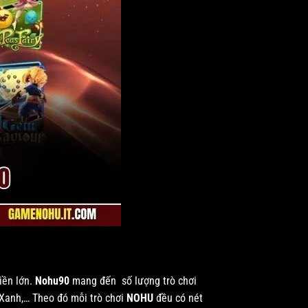
iền lớn.
Nohu90
mang đến số lượng trò chơi
Xanh,… Theo đó mỗi trò chơi
NOHU
đều có nét