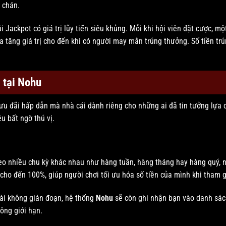
 chán.
i Jackpot có giá trị lũy tiến siêu khủng. Mỗi khi hội viên đặt cược, 
 tăng giá trị cho đến khi có người may mắn trúng thưởng. Số tiền trú
 tại Nohu
t ưu đãi hấp dẫn mà nhà cái dành riêng cho những ai đã tin tưởng lự
u bất ngờ thú vị.
o nhiều chu kỳ khác nhau như hàng tuần, hàng tháng hay hàng quý, n
cho đến 100%, giúp người chơi tối ưu hóa số tiền của mình khi tham g
dài không gián đoạn, hệ thống
Nohu
sẽ còn ghi nhận bạn vào danh sách
ông giới hạn.