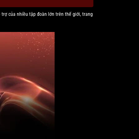
trợ của nhiều tập đoàn lớn trên thế giới, trang