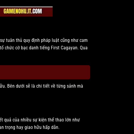
 sự tuân thủ quy định pháp luật cũng như cam
tổ chức cờ bạc danh tiếng First Cagayan. Qua
ữu. Bên dưới sẽ là chi tiết về từng sảnh mà
ết quả của nhiều sự kiện thể thao lớn như
uan trọng hay giao hữu hấp dẫn.