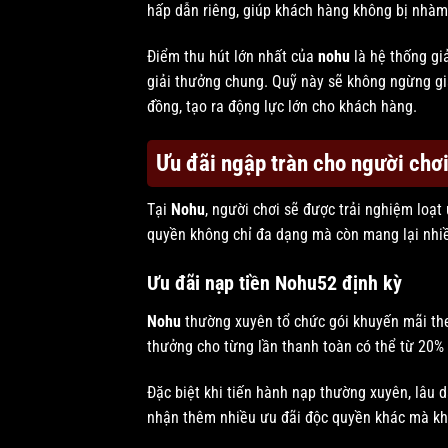
hấp dẫn riêng, giúp khách hàng không bị nhàm
Điểm thu hút lớn nhất của
nohu
là hệ thống giả
giải thưởng chung. Quỹ này sẽ không ngừng gia
đồng, tạo ra động lực lớn cho khách hàng.
Ưu đãi ngập tràn cho người chơi
Tại
Nohu
, người chơi sẽ được trải nghiệm loạ
quyền không chỉ đa dạng mà còn mang lại nhiề
Ưu đãi nạp tiền Nohu52 định kỳ
Nohu
thường xuyên tổ chức gói khuyến mãi the
thưởng cho từng lần thanh toàn có thể từ 20% 
Đặc biệt khi tiến hành nạp thường xuyên, lâu 
nhận thêm nhiều ưu đãi độc quyền khác mà kh