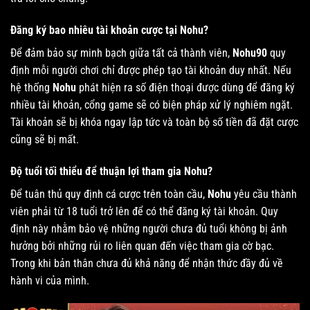
Đăng ký bao nhiêu tài khoản cược tại Nohu?
Để đảm bảo sự minh bạch giữa tất cả thành viên,
Nohu90
quy
định mỗi người chơi chỉ được phép tạo tài khoản duy nhất. Nếu
hệ thống
Nohu
phát hiện ra số điện thoại được dùng để đăng ký
nhiều tài khoản, cổng game sẽ có biện pháp xử lý nghiêm ngặt.
Tài khoản sẽ bị khóa ngay lập tức và toàn bộ số tiền đã đặt cược
cũng sẽ bị mất.
Độ tuổi tối thiểu để thuận lợi tham gia Nohu?
Để tuân thủ quy định cá cược trên toàn cầu,
Nohu
yêu cầu thành
viên phải từ 18 tuổi trở lên để có thể đăng ký tài khoản. Quy
định này nhằm bảo vệ những người chưa đủ tuổi không bị ảnh
hưởng bởi những rủi ro liên quan đến việc tham gia cờ bạc.
Trong khi bản thân chưa đủ khả năng để nhận thức đầy đủ về
hành vi của mình.