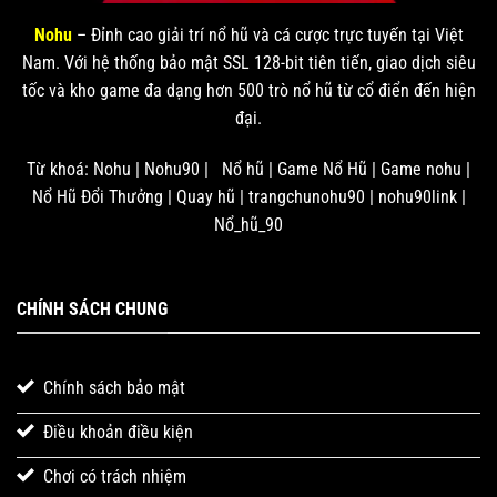
Nohu
– Đỉnh cao giải trí nổ hũ và cá cược trực tuyến tại Việt
Nam. Với hệ thống bảo mật SSL 128-bit tiên tiến, giao dịch siêu
tốc và kho game đa dạng hơn 500 trò nổ hũ từ cổ điển đến hiện
đại.
Từ khoá: Nohu | Nohu90 | Nổ hũ | Game Nổ Hũ | Game nohu |
Nổ Hũ Đổi Thưởng | Quay hũ | trangchunohu90 | nohu90link |
Nổ_hũ_90
CHÍNH SÁCH CHUNG
Chính sách bảo mật
Điều khoản điều kiện
Chơi có trách nhiệm