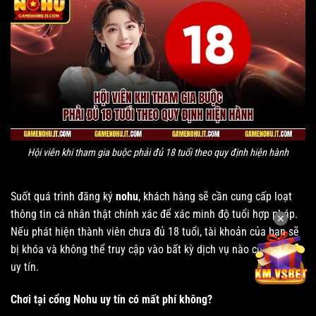
Hội viên khi tham gia buộc phải đủ 18 tuổi theo quy định hiện hành
Suốt quá trình đăng ký
nohu
, khách hàng sẽ cần cung cấp loạt
thông tin cá nhân thật chính xác để xác minh độ tuổi hợp pháp.
✕
Nếu phát hiện thành viên chưa đủ 18 tuổi, tài khoản của bạn sẽ
bị khóa và không thể truy cập vào bất kỳ dịch vụ nào của
Nohu
uy tín.
Chơi tại cổng Nohu uy tín có mất phí không?