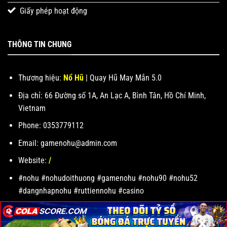
Giấy phép hoạt động
THÔNG TIN CHUNG
Thương hiệu:
Nổ Hũ
| Quay Hũ May Mắn 5.0
Địa chỉ: 66 Đường số 1A, An Lạc A, Bình Tân, Hồ Chí Minh,
Vietnam
Phone: 0353779112
Email:
gamenohu@admin.com
Website:
/
#nohu #nohudoithuong #gamenohu #nohu90 #nohu52
#dangnhapnohu #ruttiennohu #casino
×
×
×