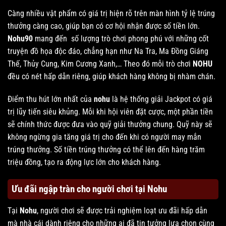
Càng nhiều vật phẩm có giá trị hiện rõ trên màn hình tỷ lệ trúng
thưởng càng cao, giúp bạn có cơ hội nhận được số tiền lớn.
Nohu90
mang đến số lượng trò chơi phong phú với những cốt
truyện đồ họa độc đáo, chẳng hạn như Na Tra, Ma Đồng Giáng
Thế, Thủy Cung, Kim Cương Xanh,… Theo đó mỗi trò chơi
NOHU
đều có nét hấp dẫn riêng, giúp khách hàng không bị nhàm chán.
Điểm thu hút lớn nhất của
nohu
là hệ thống giải Jackpot có giá
trị lũy tiến siêu khủng. Mỗi khi hội viên đặt cược, một phần tiền
sẽ chính thức được đưa vào quỹ giải thưởng chung. Quỹ này sẽ
không ngừng gia tăng giá trị cho đến khi có người may mắn
trúng thưởng. Số tiền trúng thưởng có thể lên đến hàng trăm
triệu đồng, tạo ra động lực lớn cho khách hàng.
Ưu đãi ngập tràn cho người chơi tại Nohu
Tại
Nohu
, người chơi sẽ được trải nghiệm loạt ưu đãi hấp dẫn
mà nhà cái dành riêng cho những ai đã tin tưởng lựa chọn cùng