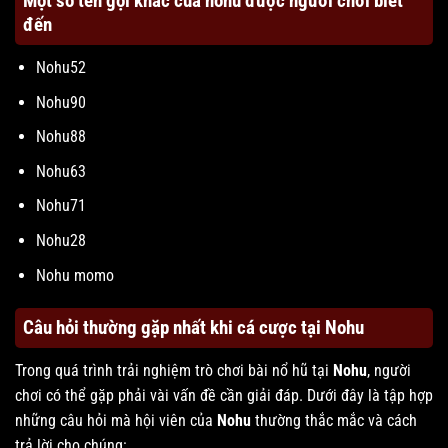
Một số tên gọi khác của nohu được người chơi biết
đến
Nohu52
Nohu90
Nohu88
Nohu63
Nohu71
Nohu28
Nohu momo
Câu hỏi thường gặp nhất khi cá cược tại Nohu
Trong quá trình trải nghiệm trò chơi bài nổ hũ tại
Nohu
, người
chơi có thể gặp phải vài vấn đề cần giải đáp. Dưới đây là tập hợp
những câu hỏi mà hội viên của
Nohu
thường thắc mắc và cách
trả lời cho chúng: