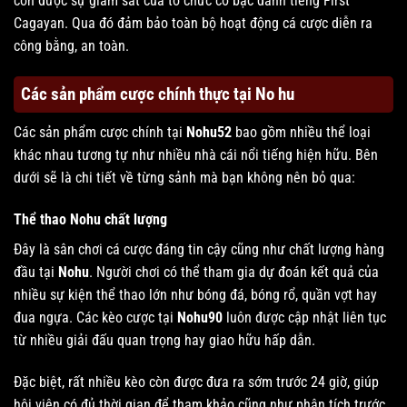
còn được sự giám sát của tổ chức cờ bạc danh tiếng First
Cagayan. Qua đó đảm bảo toàn bộ hoạt động cá cược diễn ra
công bằng, an toàn.
Các sản phẩm cược chính thực tại No hu
Các sản phẩm cược chính tại
Nohu52
bao gồm nhiều thể loại
khác nhau tương tự như nhiều nhà cái nổi tiếng hiện hữu. Bên
dưới sẽ là chi tiết về từng sảnh mà bạn không nên bỏ qua:
Thể thao Nohu chất lượng
Đây là sân chơi cá cược đáng tin cậy cũng như chất lượng hàng
đầu tại
Nohu
. Người chơi có thể tham gia dự đoán kết quả của
nhiều sự kiện thể thao lớn như bóng đá, bóng rổ, quần vợt hay
đua ngựa. Các kèo cược tại
Nohu90
luôn được cập nhật liên tục
từ nhiều giải đấu quan trọng hay giao hữu hấp dẫn.
Đặc biệt, rất nhiều kèo còn được đưa ra sớm trước 24 giờ, giúp
hội viên có đủ thời gian để tham khảo cũng như phân tích trước