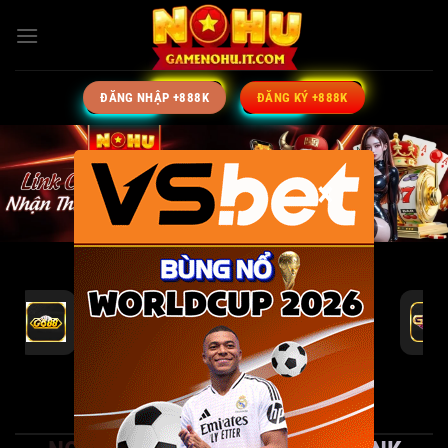
Bỏ
qua
nội
dung
ĐĂNG NHẬP +888K
ĐĂNG KÝ +888K
×