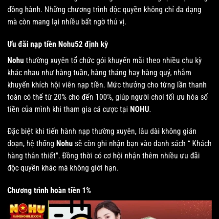
đồng hành. Những chương trình độc quyền không chỉ đa dạng
mà còn mang lại nhiều bất ngờ thú vị.
Ưu đãi nạp tiền Nohu52 định kỳ
Nohu
thường xuyên tổ chức gói khuyến mãi theo nhiều chu kỳ
khác nhau như hàng tuần, hàng tháng hay hàng quý, nhằm
khuyến khích hội viên nạp tiền. Mức thưởng cho từng lần thanh
toàn có thể từ 20% cho đến 100%, giúp người chơi tối ưu hóa số
tiền của mình khi tham gia cá cược tại
NOHU
.
Đặc biệt khi tiến hành nạp thường xuyên, lâu dài không gián
đoạn, hệ thống
Nohu
sẽ còn ghi nhận bạn vào danh sách “ Khách
hàng thân thiết”. Đồng thời có cơ hội nhận thêm nhiều ưu đãi
độc quyền khác mà không giới hạn.
Chương trình hoàn tiền 1%