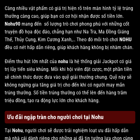
Càng nhiều vật phẩm có giá trị hiện rõ trên màn hình tỷ lệ trúng
thưởng càng cao, giúp bạn có cơ hội nhận được số tiền lớn.
Nohu90
mang đến số lượng trò chơi phong phú với những cốt
truyện đồ họa độc đáo, chẳng hạn như Na Tra, Ma Đồng Giáng
Thế, Thủy Cung, Kim Cương Xanh,… Theo đó mỗi trò chơi
NOHU
đều có nét hấp dẫn riêng, giúp khách hàng không bị nhàm chán.
Điểm thu hút lớn nhất của
nohu
là hệ thống giải Jackpot có giá
trị lũy tiến siêu khủng. Mỗi khi hội viên đặt cược, một phần tiền
sẽ chính thức được đưa vào quỹ giải thưởng chung. Quỹ này sẽ
không ngừng gia tăng giá trị cho đến khi có người may mắn
trúng thưởng. Số tiền trúng thưởng có thể lên đến hàng trăm
triệu đồng, tạo ra động lực lớn cho khách hàng.
Ưu đãi ngập tràn cho người chơi tại Nohu
Tại
Nohu
, người chơi sẽ được trải nghiệm loạt ưu đãi hấp dẫn
mà nhà cái dành riêng cho những ai đã tin tưởng lựa chọn cùng