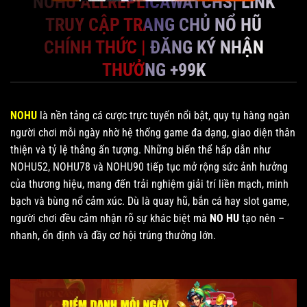
NOHU ALLREPLICAWATCHS| LINK
TRUY CẬP TRANG CHỦ NỔ HŨ
CHÍNH THỨC | ĐĂNG KÝ NHẬN
THƯỞNG +99K
NOHU
là nền tảng cá cược trực tuyến nổi bật, quy tụ hàng ngàn
người chơi mỗi ngày nhờ hệ thống game đa dạng, giao diện thân
thiện và tỷ lệ thắng ấn tượng. Những biến thể hấp dẫn như
NOHU52, NOHU78 và NOHU90 tiếp tục mở rộng sức ảnh hưởng
của thương hiệu, mang đến trải nghiệm giải trí liền mạch, minh
bạch và bùng nổ cảm xúc. Dù là quay hũ, bắn cá hay slot game,
người chơi đều cảm nhận rõ sự khác biệt mà
NO HU
tạo nên –
nhanh, ổn định và đầy cơ hội trúng thưởng lớn.