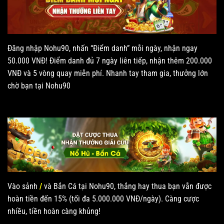
Đăng nhập Nohu90, nhấn “Điểm danh” mỗi ngày, nhận ngay
50.000 VNĐ! Điểm danh đủ 7 ngày liên tiếp, nhận thêm 200.000
VNĐ và 5 vòng quay miễn phí. Nhanh tay tham gia, thưởng lớn
chờ bạn tại Nohu90
Vào sảnh
/
và Bắn Cá tại Nohu90, thắng hay thua bạn vẫn được
hoàn tiền đến 15% (tối đa 5.000.000 VNĐ/ngày). Càng cược
nhiều, tiền hoàn càng khủng!