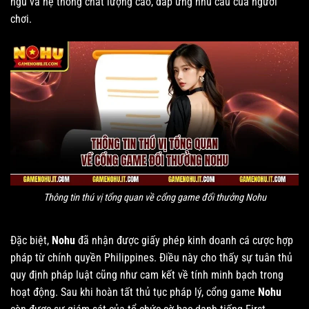
ngũ và hệ thống chất lượng cao, đáp ứng nhu cầu của người
chơi.
Thông tin thú vị tổng quan về cổng game đổi thưởng Nohu
Đặc biệt,
Nohu
đã nhận được giấy phép kinh doanh cá cược hợp
pháp từ chính quyền Philippines. Điều này cho thấy sự tuân thủ
quy định pháp luật cũng như cam kết về tính minh bạch trong
hoạt động. Sau khi hoàn tất thủ tục pháp lý, cổng game
Nohu