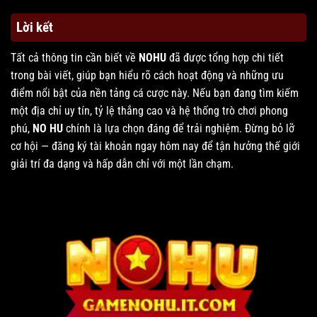
Lời kết
Tất cả thông tin cần biết về
NOHU
đã được tổng hợp chi tiết
trong bài viết, giúp bạn hiểu rõ cách hoạt động và những ưu
điểm nổi bật của nền tảng cá cược này. Nếu bạn đang tìm kiếm
một địa chỉ uy tín, tỷ lệ thắng cao và hệ thống trò chơi phong
phú,
NO HU
chính là lựa chọn đáng để trải nghiệm. Đừng bỏ lỡ
cơ hội — đăng ký tài khoản ngay hôm nay để tận hưởng thế giới
giải trí đa dạng và hấp dẫn chỉ với một lần chạm.