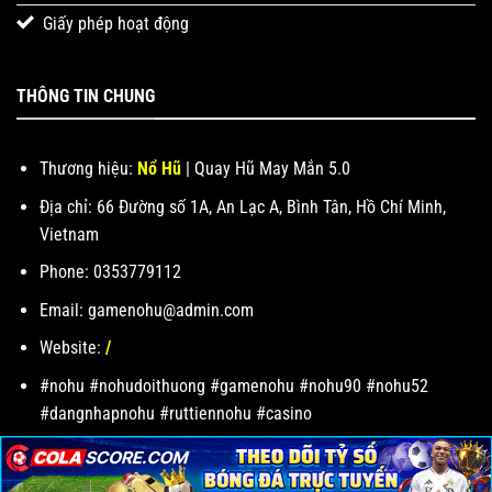
Giấy phép hoạt động
THÔNG TIN CHUNG
Thương hiệu:
Nổ Hũ
| Quay Hũ May Mắn 5.0
Địa chỉ: 66 Đường số 1A, An Lạc A, Bình Tân, Hồ Chí Minh,
Vietnam
Phone: 0353779112
Email:
gamenohu@admin.com
Website:
/
#nohu #nohudoithuong #gamenohu #nohu90 #nohu52
#dangnhapnohu #ruttiennohu #casino
×
×
×