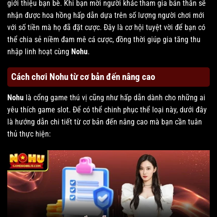
giới thiệu bạn bè. Khi bạn mời người khác tham gia bản thân sẽ
nhận được hoa hồng hấp dẫn dựa trên số lượng người chơi mới
với số tiền mà họ đã đặt cược. Đây là cơ hội tuyệt vời để bạn có
thể chia sẻ niềm đam mê cá cược, đồng thời giúp gia tăng thu
nhập linh hoạt cùng
Nohu
.
Cách chơi Nohu từ cơ bản đến nâng cao
Nohu
là cổng game thú vị cũng như hấp dẫn dành cho những ai
yêu thích game slot. Để có thể chinh phục thể loại này, dưới đây
là hướng dẫn chi tiết từ cơ bản đến nâng cao mà bạn cần tuân
thủ thực hiện: