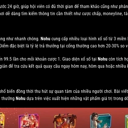
ước 24 giờ, giúp hội viên có đủ thời gian để tham khảo cũng như phân 
hơi dễ dàng tìm kiếm thông tin cần thiết như cược chấp, moneyline, tà
 cũng như nhanh chóng.
Nohu
cung cấp nhiều loại hình xổ số từ 3 miền
t. Điểm đặc biệt là tỷ lệ trả thưởng tại cổng thường cao hơn 20-30% so
đến 99.5 lần cho mỗi khoản cược 1. Giao diện xổ số tại
Nohu
còn tích h
 giản để tra cứu kết quả quay cầu ngay hôm nay, hôm qua hoặc nhiều k
t phổ biến đồng thời thu hút sự quan tâm của nhiều người chơi. Bài vi
rả thưởng
Nohu
dựa trên việc xuất hiện những vật phẩm giá trị trong 