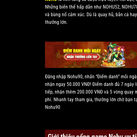
Những biến thể hấp dẫn như NOHU52, NOHU78 v
và bùng nổ cảm xúc. Dù là quay hũ, bắn cá ha
thưởng lớn.
Đăng nhập Nohu90, nhấn “Điểm danh” mỗi ngà
nhận ngay 50.000 VNĐ! Điểm danh đủ 7 ngày l
tiếp, nhận thêm 200.000 VNĐ và 5 vòng quay 
phí. Nhanh tay tham gia, thưởng lớn chờ bạn t
Nohu90
Giới thiệu cổng game Nohu uy tí