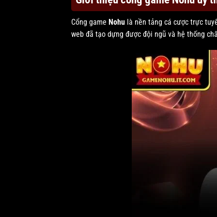
Cổng game
Nohu
là nền tảng cá cược trực tuyế
web đã tạo dựng được đội ngũ và hệ thống chấ