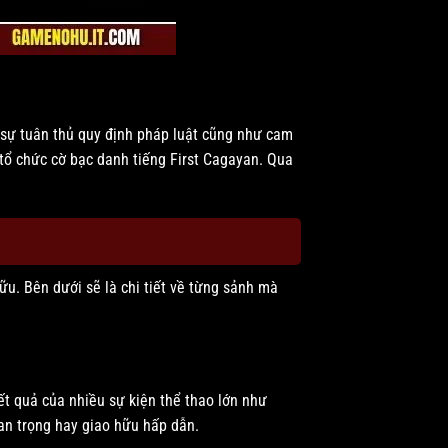
 sự tuân thủ quy định pháp luật cũng như cam
tổ chức cờ bạc danh tiếng First Cagayan. Qua
ữu. Bên dưới sẽ là chi tiết về từng sảnh mà
ết quả của nhiều sự kiện thể thao lớn như
uan trọng hay giao hữu hấp dẫn.