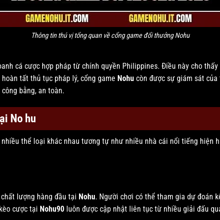
Thông tin thú vị tổng quan về cổng game đổi thưởng Nohu
anh cá cược hợp pháp từ chính quyền Philippines. Điều này cho thấy
i hoàn tất thủ tục pháp lý, cổng game
Nohu
còn được sự giám sát của 
 công bằng, an toàn.
ại No hu
hiều thể loại khác nhau tương tự như nhiều nhà cái nổi tiếng hiện h
 chất lượng hàng đầu tại
Nohu
. Người chơi có thể tham gia dự đoán k
 kèo cược tại
Nohu90
luôn được cập nhật liên tục từ nhiều giải đấu q