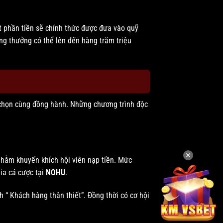
một phần tiền sẽ chính thức được đưa vào quỹ
ng thưởng có thể lên đến hàng trăm triệu
a chọn cùng đồng hành. Những chương trình độc
✕
hằm khuyến khích hội viên nạp tiền. Mức
ia cá cược tại
NOHU
.
 “ Khách hàng thân thiết”. Đồng thời có cơ hội