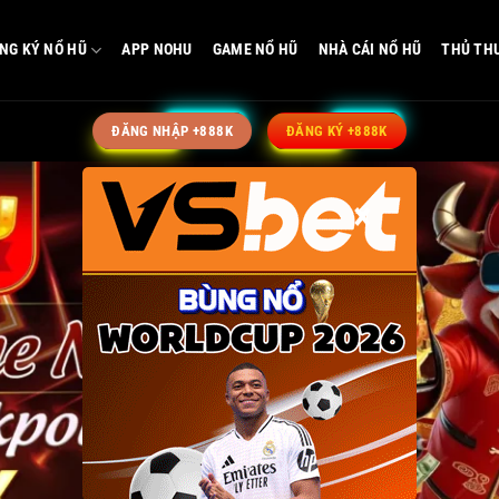
NG KÝ NỔ HŨ
APP NOHU
GAME NỔ HŨ
NHÀ CÁI NỔ HŨ
THỦ TH
ĐĂNG NHẬP +888K
ĐĂNG KÝ +888K
×