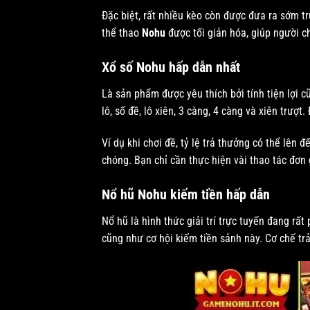
Đặc biệt, rất nhiều kèo còn được đưa ra sớm tr
thể thao
Nohu
được tối giản hóa, giúp người c
Xổ số Nohu hấp dẫn nhất
Là sản phẩm được yêu thích bởi tính tiện lợi
lô, số đề, lô xiên, 3 càng, 4 càng và xiên trượ
Ví dụ khi chơi đề, tỷ lệ trả thưởng có thể lên 
chóng. Bạn chỉ cần thực hiện vài thao tác đơn
Nổ hũ Nohu kiếm tiền hấp dẫn
Nổ hũ là hình thức giải trí trực tuyến đang rấ
cũng như cơ hội kiếm tiền sảnh này. Cơ chế t