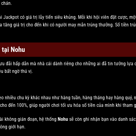
 chán.
i Jackpot có giá trị lũy tiến siêu khủng. Mỗi khi hội viên đặt cược, 
 tăng giá trị cho đến khi có người may mắn trúng thưởng. Số tiền trú
 tại Nohu
t ưu đãi hấp dẫn mà nhà cái dành riêng cho những ai đã tin tưởng lự
u bất ngờ thú vị.
o nhiều chu kỳ khác nhau như hàng tuần, hàng tháng hay hàng quý, n
cho đến 100%, giúp người chơi tối ưu hóa số tiền của mình khi tham g
dài không gián đoạn, hệ thống
Nohu
sẽ còn ghi nhận bạn vào danh sách
ông giới hạn.