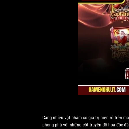
Càng nhiều vật phẩm có giá trị hiện rõ trên mà
phong phú với những cốt truyện đồ họa độc đ