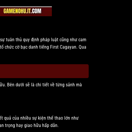
 sự tuân thủ quy định pháp luật cũng như cam
tổ chức cờ bạc danh tiếng First Cagayan. Qua
ữu. Bên dưới sẽ là chi tiết về từng sảnh mà
ết quả của nhiều sự kiện thể thao lớn như
uan trọng hay giao hữu hấp dẫn.