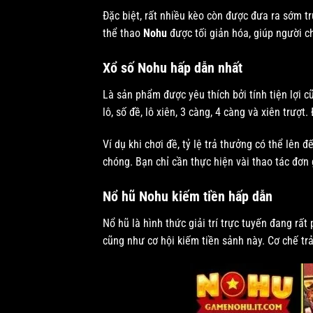
Đặc biệt, rất nhiều kèo còn được đưa ra sớm tr
thể thao
Nohu
được tối giản hóa, giúp người c
Xổ số Nohu hấp dẫn nhất
Là sản phẩm được yêu thích bởi tính tiện lợi
lô, số đề, lô xiên, 3 càng, 4 càng và xiên trượ
Ví dụ khi chơi đề, tỷ lệ trả thưởng có thể lên 
chóng. Bạn chỉ cần thực hiện vài thao tác đơn
Nổ hũ Nohu kiếm tiền hấp dẫn
Nổ hũ là hình thức giải trí trực tuyến đang rấ
cũng như cơ hội kiếm tiền sảnh này. Cơ chế t