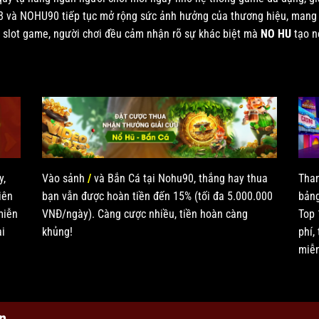
à NOHU90 tiếp tục mở rộng sức ảnh hưởng của thương hiệu, mang đến
y slot game, người chơi đều cảm nhận rõ sự khác biệt mà
NO HU
tạo n
y,
Vào sảnh
/
và Bắn Cá tại Nohu90, thắng hay thua
Tham
iên
bạn vẫn được hoàn tiền đến 15% (tối đa 5.000.000
bảng
miễn
VNĐ/ngày). Càng cược nhiều, tiền hoàn càng
Top 
ại
khủng!
phí,
miễn
n