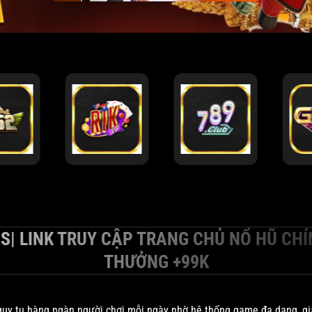
| LINK TRUY CẬP TRANG CHỦ NỔ HŨ CHÍ
THƯỞNG +99K
 quy tụ hàng ngàn người chơi mỗi ngày nhờ hệ thống game đa dạng, gia