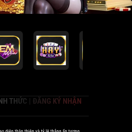
NH THỨC | ĐĂNG KÝ NHẬN
o diện thân thiện và tỷ lệ thắng ấn tượng.