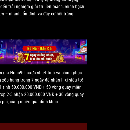
 trải nghiệm giải trí liền mạch, minh bạch
ên – nhanh, ổn định và đầy cơ hội trúng
 gia Nohu90, cược nhiệt tình và chinh phục
 xếp hạng trong 7 ngày để nhận lì xì siêu to!
1 rinh 50.000.000 VNĐ + 50 vòng quay miễn
 top 2-5 nhận 20.000.000 VNĐ + 30 vòng quay
 phí, cùng nhiều quà đỉnh khác.