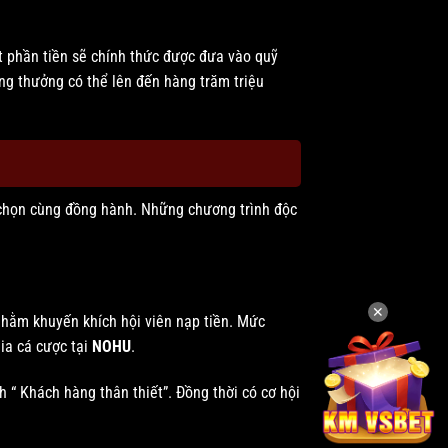
một phần tiền sẽ chính thức được đưa vào quỹ
ng thưởng có thể lên đến hàng trăm triệu
a chọn cùng đồng hành. Những chương trình độc
✕
hằm khuyến khích hội viên nạp tiền. Mức
ia cá cược tại
NOHU
.
 “ Khách hàng thân thiết”. Đồng thời có cơ hội