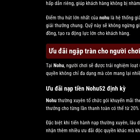
hấp dẫn riêng, giúp khách hàng không bị nhàm
Điểm thu hút lớn nhất của
nohu
là hệ thống giả
giải thưởng chung. Quỹ này sẽ không ngừng gia
đồng, tạo ra động lực lớn cho khách hàng.
Ưu đãi ngập tràn cho người chơi
Tại
Nohu
, người chơi sẽ được trải nghiệm loạ
quyền không chỉ đa dạng mà còn mang lại nhiề
Ưu đãi nạp tiền Nohu52 định kỳ
Nohu
thường xuyên tổ chức gói khuyến mãi the
thưởng cho từng lần thanh toàn có thể từ 20% 
Đặc biệt khi tiến hành nạp thường xuyên, lâu 
nhận thêm nhiều ưu đãi độc quyền khác mà kh